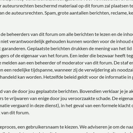
r auteursrechten beschermd materiaal op dit forum zal plaatsen ten
an de auteursrechten. Spam, grote aantallen berichten, reclame, ke
de beheerders van dit forum om alle berichten te lezen en de inho
 niet verantwoordelijk gehouden kunnen worden voor de inhoud e
 garanderen. Geplaatste berichten drukken de mening van het lid da
gers of de eigenaar van het forum. Een ieder die bezwaar heeft te
e melden aan een beheerder of moderator van dit forum. De staf e
n een redelijke tijdspanne, wanneer zij de verwijdering als noodzak
ehandeld kan worden. Hetzelfde beleid geldt voor de informatie in 
oud van de door jou geplaatste berichten. Bovendien verklaar je je 
s te vrijwaren van enige door jou veroorzaakte schade. De eigena
rmatie vergaard in deze dienst), in het geval van een formele klacht
 van dit forum.
atieproces, een gebruikersnaam te kiezen. We adviseren je om de 