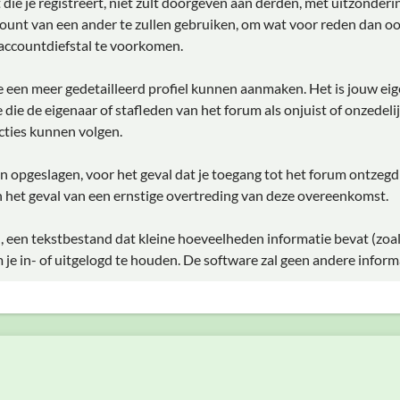
ie je registreert, niet zult doorgeven aan derden, met uitzonderi
ount van een ander te zullen gebruiken, om wat voor reden dan oo
accountdiefstal te voorkomen.
 je een meer gedetailleerd profiel kunnen aanmaken. Het is jouw ei
ie die de eigenaar of stafleden van het forum als onjuist of onzede
ties kunnen volgen.
rden opgeslagen, voor het geval dat je toegang tot het forum ontzeg
 het geval van een ernstige overtreding van deze overeenkomst.
, een tekstbestand dat kleine hoeveelheden informatie bevat (zoa
e in- of uitgelogd te houden. De software zal geen andere inform