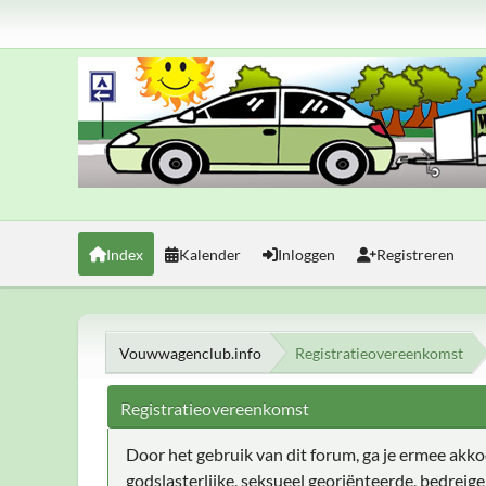
Index
Kalender
Inloggen
Registreren
Vouwwagenclub.info
Registratieovereenkomst
Registratieovereenkomst
Door het gebruik van dit forum, ga je ermee akkoor
godslasterlijke, seksueel georiënteerde, bedreig