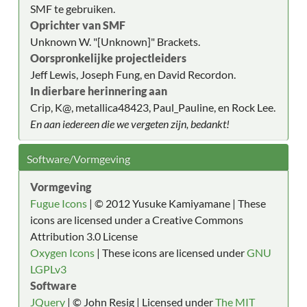
SMF te gebruiken.
Oprichter van SMF
Unknown W. "[Unknown]" Brackets.
Oorspronkelijke projectleiders
Jeff Lewis, Joseph Fung, en David Recordon.
In dierbare herinnering aan
Crip, K@, metallica48423, Paul_Pauline, en Rock Lee.
En aan iedereen die we vergeten zijn, bedankt!
Software/Vormgeving
Vormgeving
Fugue Icons
| © 2012 Yusuke Kamiyamane | These
icons are licensed under a Creative Commons
Attribution 3.0 License
Oxygen Icons
| These icons are licensed under
GNU
LGPLv3
Software
JQuery
| © John Resig | Licensed under
The MIT