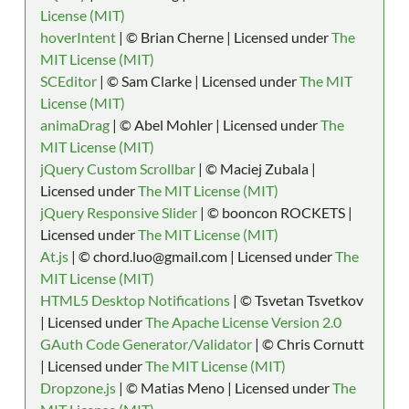
License (MIT)
hoverIntent
| © Brian Cherne | Licensed under
The
MIT License (MIT)
SCEditor
| © Sam Clarke | Licensed under
The MIT
License (MIT)
animaDrag
| © Abel Mohler | Licensed under
The
MIT License (MIT)
jQuery Custom Scrollbar
| © Maciej Zubala |
Licensed under
The MIT License (MIT)
jQuery Responsive Slider
| © booncon ROCKETS |
Licensed under
The MIT License (MIT)
At.js
| © chord.luo@gmail.com | Licensed under
The
MIT License (MIT)
HTML5 Desktop Notifications
| © Tsvetan Tsvetkov
| Licensed under
The Apache License Version 2.0
GAuth Code Generator/Validator
| © Chris Cornutt
| Licensed under
The MIT License (MIT)
Dropzone.js
| © Matias Meno | Licensed under
The