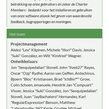
betrekking op onze gebruikers en zeker de Charter
Members - bedankt voor het installeren en gebruiken
van onze software alsook het geven van waardevolle
feedback, bugrapportages en meningen.
Het team
Projectmanagement
Aleksi "Lex" Kilpinen, Michele "Illori" Davis, Jessica
"Suki" González, en Will "Kindred" Wagner.
Ontwikkelaars
Jon "Sesquipedalian" Stovell, John "live627" Rayes,
Oscar "Ozp" Rydhé, Aaron van Geffen, Antechinus,
Bjoern "Bloc" Kristiansen, Brad "IchBin™" Grow,
Colin Schoen, emanuele, Hendrik Jan "Compuart"
Visser, Jessica "Suki" González, Jon "Sesquipedalian"
Stovell, Juan "JayBachatero" Hernandez, Karl
"RegularExpression" Benson, Matthew
"Labradoodle-360" Kerle, Grudge, Michael