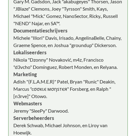
Gary M. Gadsdon, Jack "akabugeyes" Thorsen, Jason
"JBlaze" Clemons, Joey "Tyrsson" Smith, Kays,
Michael "Mick." Gomez, NanoSector, Ricky., Russell
"NEND" Najar, en SA™.
Documentatieschrijvers
Michele "Illori" Davis, Irisado, AngelinaBelle, Chainy,
Graeme Spence, en Joshua "groundup" Dickerson.
Lokaliseerders
Nikola "Dzonny" Novaković, m4z, Francisco
"d3vcho" Domínguez, Robert Monden, en Relyana.
Marketing
Adish "(F.L.A.M.E.R)" Patel, Bryan "Runic" Deakin,
Marcus "cσσкιє мσηѕтєя" Forsberg, en Ralph "
[n3rve]" Otowo.
Webmasters
Jeremy "SleePy" Darwood.
Serverbeheerders
Derek Schwab, Michael Johnson, en Liroy van
Hoewijk.