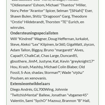
"Oldiesmann" Eshom, Michael "Thantos" Miller,
Norv, Peter "Arantor" Spicer, Selman "[SiNaN]" Eser,
Shawn Bulen, Shitiz "Dragooon" Garg, Theodore
"Orstio" Hildebrandt, Thorsten "TE" Eurich, en
winrules.
Ondersteuningsspecialisten
Will "Kindred" Wagner, Doug Heffernan, lurkalot,
Steve, Aleksi "Lex" Kilpinen, br360, GigaWatt, ziycon,
Adam Tallon, Bigguy, Bruno "margarett" Alves,
CapadY, ChalkCat, Chas Large, Duncan85,
gbsothere, JimM, Justyne, Kat, Kevin "greyknight17"
Hou, Krash, Mashby, Michael Colin Blaber, Old
Fossil, S-Ace, shadav, Storman™, Wade "sησω"
Poulsen, en xenovanis.
Extensieontwikkelaars
Diego Andrés, GL700Wing, Johnnie
"TwitchisMental" Ballew, Jonathan "vbgamer45"
Valentin, Sami "SychO" Mazouz, Brannon "B" Hall,