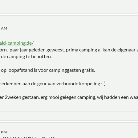
47 AM
ald-camping.de/
. paar jaar geleden geweest. prima camping al kan de eigenaar als 
p de camping te benutten.
p loopafstand is voor campinggasten gratis.
te herkennen aan de geur van verbrande koppeling :-)
ier 2weken gestaan. erg mooi gelegen camping, wij hadden een waa
48 PM