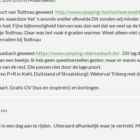
 16, 2024, 02:01:41 PM door Albert83
 buurt van Todtnau geweest
http://www.camping-hochschwarzwald
m, waardoor het 's avonds sneller afkoelde Dit vonden wij minder
 had. Fijne bijkomstigheid hiervan was dan wel dat we veel op de t
pje Todtnau. Daar was het vaak 6 graden warmer. Weet alleen niet o
ervallen bij Todtnau
rsasbach geweest
https://www.camping-obersasbach.de/
. Dit lag 
an een beekje. Ik heb geen speeltoestellen gezien, maar er waren we
 van de rest. Die passen niet door de lage poort.
ren P+R in Kehl, Duitsland of Straatsburg); Waterval Triberg met d
rt. Gratis OV (bus en stoptrein) en kortingen.
04 PM
in een dag aan te rijden. Uiteraard afhankelijk waar je vertrekt. Ma