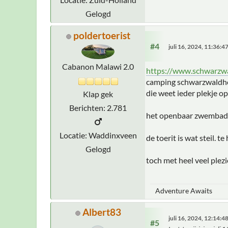
Gelogd
poldertoerist
#4
juli 16, 2024, 11:36:
Cabanon Malawi 2.0
https://www.schwarzw
camping schwarzwaldhorn
die weet ieder plekje o
Klap gek
Berichten: 2.781
het openbaar zwembad o
Locatie: Waddinxveen
de toerit is wat steil. 
Gelogd
toch met heel veel plez
Adventure Awaits
Albert83
juli 16, 2024, 12:14:
#5