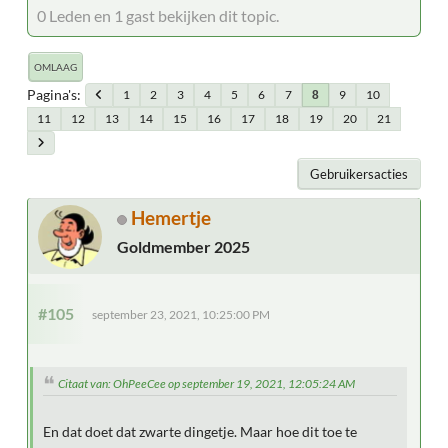
0 Leden en 1 gast bekijken dit topic.
OMLAAG
Pagina's
1
2
3
4
5
6
7
9
10
8
11
12
13
14
15
16
17
18
19
20
21
Gebruikersacties
Hemertje
Goldmember 2025
#105
september 23, 2021, 10:25:00 PM
Citaat van: OhPeeCee op september 19, 2021, 12:05:24 AM
En dat doet dat zwarte dingetje. Maar hoe dit toe te