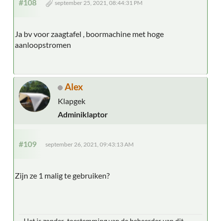
#108
september 25, 2021, 08:44:31 PM
Ja bv voor zaagtafel , boormachine met hoge
aanloopstromen
Alex
Klapgek
Adminiklaptor
#109
september 26, 2021, 09:43:13 AM
Zijn ze 1 malig te gebruiken?
Het is zonder toestemming van de beheerder van dit