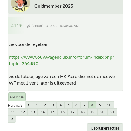
Goldmember 2025
#119
januari 13, 2022, 10:36:30 AM
zie voor de regelaar
https://www.vouwwagenclub.info/forum/index.php?
topic=26448.0
zie de fotobijlage van een HK Aero die met de nieuwe
WF met 1 ventilator is uitgevoerd
OMHOOG
Pagina's
1
2
3
4
5
6
7
9
10
8
11
12
13
14
15
16
17
18
19
20
21
Gebruikersacties