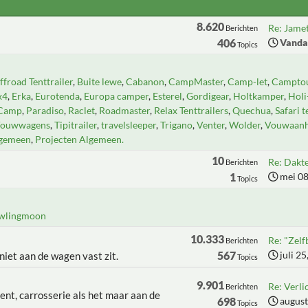
8.620
Re: Jamet
Berichten
406
Vanda
Topics
froad Tenttrailer
Buite lewe
Cabanon
CampMaster
Camp-let
Camptou
x4
Erka
Eurotenda
Europa camper
Esterel
Gordigear
Holtkamper
Hol
Camp
Paradiso
Raclet
Roadmaster
Relax Tenttrailers
Quechua
Safari t
Vouwwagens
Tipitrailer
travelsleeper
Trigano
Venter
Wolder
Vouwaan
lgemeen
Projecten Algemeen.
10
Re: Dakt
Berichten
1
mei 08
Topics
wlingmoon
10.333
Re: "Zel
Berichten
567
juli 2
 niet aan de wagen vast zit.
Topics
9.901
Re: Verli
Berichten
ent, carrosserie als het maar aan de
698
august
Topics