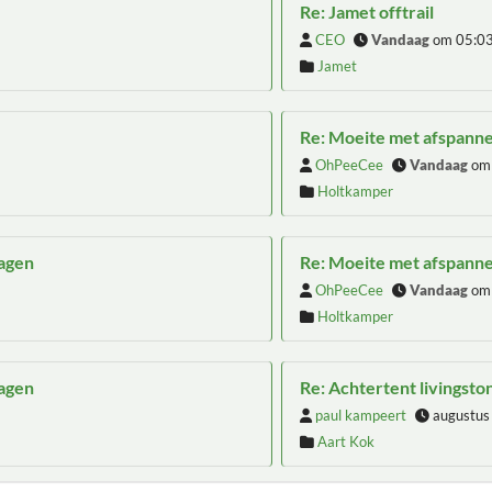
Re: Jamet offtrail
CEO
Vandaag
om 05:0
Jamet
Re: Moeite met afspann
OhPeeCee
Vandaag
om
Holtkamper
wagen
Re: Moeite met afspann
OhPeeCee
Vandaag
om
Holtkamper
wagen
Re: Achtertent livingsto
paul kampeert
augustus
Aart Kok