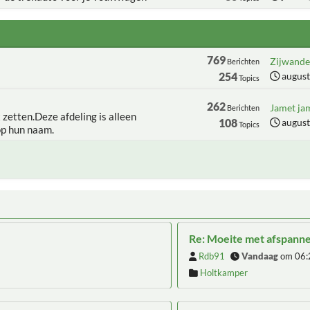
769
Zijwanden
Berichten
254
august
Topics
262
Jamet jam
Berichten
t zetten.Deze afdeling is alleen
108
august
Topics
op hun naam.
Re: Moeite met afspann
Rdb91
Vandaag
om 06:
Holtkamper