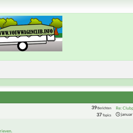
39
Re: Club
Berichten
37
januar
Topics
ieven.