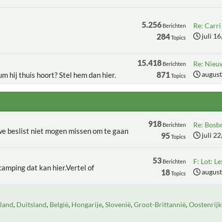
5.256
Re: Carri 
Berichten
284
juli 1
Topics
15.418
Re: Nieu
Berichten
871
august
um hij thuis hoort? Stel hem dan hier.
Topics
918
Re: Bosbr
Berichten
 we beslist niet mogen missen om te gaan
95
juli 2
Topics
53
F: Lot: Le
Berichten
camping dat kan hier.Vertel of
18
august
Topics
land
Duitsland
België
Hongarije
Slovenië
Groot-Brittannië
Oostenrijk