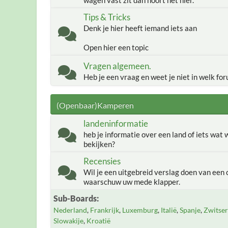
wagen vast zit dan hoort het hier.
Tips & Tricks
Denk je hier heeft iemand iets aan
Open hier een topic
Vragen algemeen.
Heb je een vraag en weet je niet in welk for
(Openbaar)Kamperen
landeninformatie
heb je informatie over een land of iets wat
bekijken?
Recensies
Wil je een uitgebreid verslag doen van een 
waarschuw uw mede klapper.
Sub-Boards
Nederland
Frankrijk
Luxemburg
Italië
Spanje
Zwitser
Slowakije
Kroatië