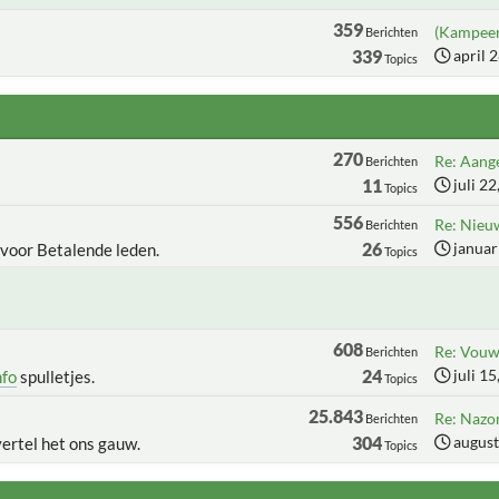
359
(Kampeer
Berichten
339
april 
Topics
270
Re: Aange
Berichten
11
juli 2
Topics
556
Re: Nieu
Berichten
26
januar
 voor Betalende leden.
Topics
608
Re: Vouww
Berichten
24
juli 1
nfo
spulletjes.
Topics
25.843
Re: Nazo
Berichten
304
august
vertel het ons gauw.
Topics