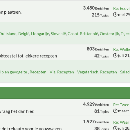
3.480
Re: Ecovi
Berichten
n plaatsen.
215
mei 29
Topics
Duitsland
België
Hongarije
Slovenië
Groot-Brittannië
Oostenrijk
Tsjec
803
Re: Welke
Berichten
42
juli 2
oktoestel tot lekkere recepten
Topics
ip en gevogelte
Recepten - Vis
Recepten - Vegetarisch
Recepten - Salad
4.929
Re: Twee 
Berichten
81
maart 
raag het dan hier.
Topics
1.927
Re: Waar h
Berichten
38
juli 2
er de trekauto voor je vouwwagen
Topics