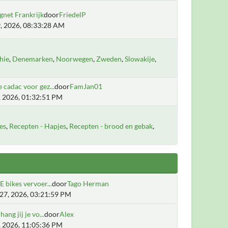
gnet Frankrijk
door
FriedelP
, 2026, 08:33:28 AM
hie
Denemarken
Noorwegen
Zweden
Slowakije
 cadac voor gez...
door
FamJan01
1, 2026, 01:32:51 PM
es
Recepten - Hapjes
Recepten - brood en gebak
E bikes vervoer...
door
Tago Herman
27, 2026, 03:21:59 PM
ang jij je vo...
door
Alex
8, 2026, 11:05:36 PM