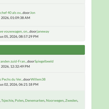
chef 40 als ov...
door
Jon
6, 2026, 01:09:38 AM
we vouwwagen, on...
door
janeway
us 05, 2026, 08:57:29 PM
anden zuid-Fran...
door
Spiegelbeeld
2, 2026, 12:32:49 PM
s Pechs du Ver...
door
Willem38
us 02, 2026, 06:21:18 PM
Tsjechie
Polen
Denemarken
Noorwegen
Zweden