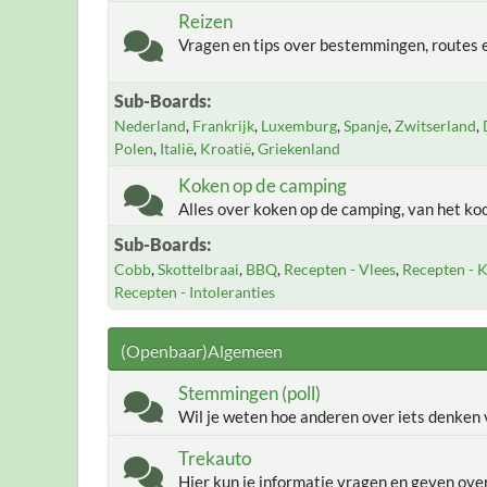
Reizen
Vragen en tips over bestemmingen, routes e
Sub-Boards
Nederland
Frankrijk
Luxemburg
Spanje
Zwitserland
Polen
Italië
Kroatië
Griekenland
Koken op de camping
Alles over koken op de camping, van het ko
Sub-Boards
Cobb
Skottelbraai
BBQ
Recepten - Vlees
Recepten - K
Recepten - Intoleranties
(Openbaar)Algemeen
Stemmingen (poll)
Wil je weten hoe anderen over iets denken v
Trekauto
Hier kun je informatie vragen en geven ov