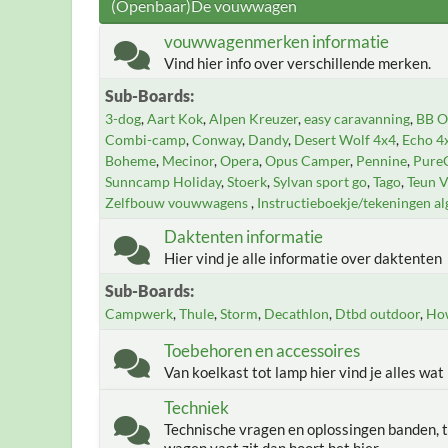
(Openbaar)De vouwwagen
vouwwagenmerken informatie
Vind hier info over verschillende merken.
Sub-Boards
3-dog
Aart Kok
Alpen Kreuzer
easy caravanning
BB Of
Combi-camp
Conway
Dandy
Desert Wolf 4x4
Echo 4
Boheme
Mecinor
Opera
Opus Camper
Pennine
Pure
Sunncamp Holiday
Stoerk
Sylvan sport go
Tago
Teun 
Zelfbouw vouwwagens
Instructieboekje/tekeningen a
Daktenten informatie
Hier vind je alle informatie over daktenten
Sub-Boards
Campwerk
Thule
Storm
Decathlon
Dtbd outdoor
Ho
Toebehoren en accessoires
Van koelkast tot lamp hier vind je alles wat
Techniek
Technische vragen en oplossingen banden, t