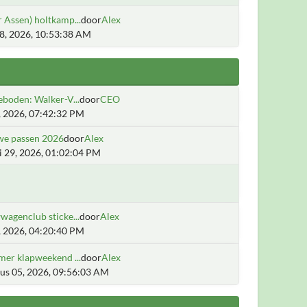
 Assen) holtkamp...
door
Alex
28, 2026, 10:53:38 AM
boden: Walker-V...
door
CEO
2, 2026, 07:42:32 PM
we passen 2026
door
Alex
i 29, 2026, 01:02:04 PM
agenclub sticke...
door
Alex
5, 2026, 04:20:40 PM
mer klapweekend ...
door
Alex
us 05, 2026, 09:56:03 AM