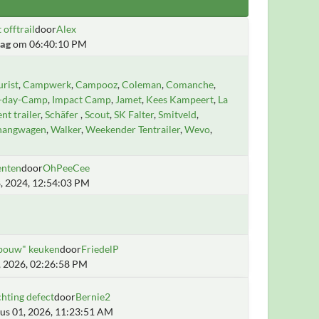
 offtrail
door
Alex
ag
om 06:40:10 PM
rist
Campwerk
Campooz
Coleman
Comanche
i-day-Camp
Impact Camp
Jamet
Kees Kampeert
La
ent trailer
Schäfer
Scout
SK Falter
Smitveld
hangwagen
Walker
Weekender Tentrailer
Wevo
enten
door
OhPeeCee
, 2024, 12:54:03 PM
fbouw" keuken
door
FriedelP
5, 2026, 02:26:58 PM
chting defect
door
Bernie2
us 01, 2026, 11:23:51 AM