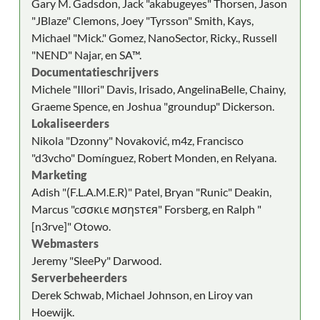
Gary M. Gadsdon, Jack "akabugeyes" Thorsen, Jason
"JBlaze" Clemons, Joey "Tyrsson" Smith, Kays,
Michael "Mick." Gomez, NanoSector, Ricky., Russell
"NEND" Najar, en SA™.
Documentatieschrijvers
Michele "Illori" Davis, Irisado, AngelinaBelle, Chainy,
Graeme Spence, en Joshua "groundup" Dickerson.
Lokaliseerders
Nikola "Dzonny" Novaković, m4z, Francisco
"d3vcho" Domínguez, Robert Monden, en Relyana.
Marketing
Adish "(F.L.A.M.E.R)" Patel, Bryan "Runic" Deakin,
Marcus "cσσкιє мσηѕтєя" Forsberg, en Ralph "
[n3rve]" Otowo.
Webmasters
Jeremy "SleePy" Darwood.
Serverbeheerders
Derek Schwab, Michael Johnson, en Liroy van
Hoewijk.