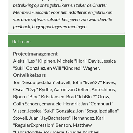
betrekking op onze gebruikers en zeker de Charter
Members - bedankt voor het installeren en gebruiken
van onze software alsook het geven van waardevolle
feedback, bugrapportages en meningen.
Het team
Projectmanagement
Aleksi "Lex" Kilpinen, Michele "Illori" Davis, Jessica
"Suki" González, en Will "Kindred" Wagner.
Ontwikkelaars
Jon "Sesquipedalian" Stovell, John "live627" Rayes,
Oscar "Ozp" Rydhé, Aaron van Geffen, Antechinus,
Bjoern "Bloc" Kristiansen, Brad "IchBin™" Grow,
Colin Schoen, emanuele, Hendrik Jan "Compuart"
Visser, Jessica "Suki" González, Jon "Sesquipedalian"
Stovell, Juan "JayBachatero" Hernandez, Karl
"RegularExpression" Benson, Matthew
"Labradoodle-360" Kerle, Grudge, Michael