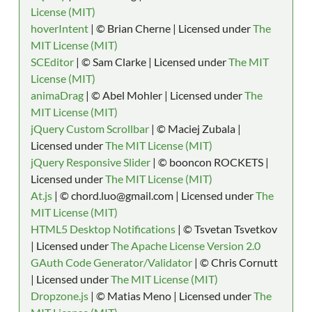
License (MIT)
hoverIntent
| © Brian Cherne | Licensed under
The
MIT License (MIT)
SCEditor
| © Sam Clarke | Licensed under
The MIT
License (MIT)
animaDrag
| © Abel Mohler | Licensed under
The
MIT License (MIT)
jQuery Custom Scrollbar
| © Maciej Zubala |
Licensed under
The MIT License (MIT)
jQuery Responsive Slider
| © booncon ROCKETS |
Licensed under
The MIT License (MIT)
At.js
| © chord.luo@gmail.com | Licensed under
The
MIT License (MIT)
HTML5 Desktop Notifications
| © Tsvetan Tsvetkov
| Licensed under
The Apache License Version 2.0
GAuth Code Generator/Validator
| © Chris Cornutt
| Licensed under
The MIT License (MIT)
Dropzone.js
| © Matias Meno | Licensed under
The