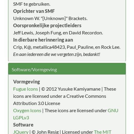
SMF te gebruiken.
Oprichter van SMF
Unknown W. "[Unknown]" Brackets.
Oorspronkelijke projectleiders
Jeff Lewis, Joseph Fung, en David Recordon.
In dierbare herinnering aan
Crip, K@, metallica48423, Paul_Pauline, en Rock Lee.
En aan iedereen die we vergeten zijn, bedankt!
Software/Vormgeving
Vormgeving
Fugue Icons
| © 2012 Yusuke Kamiyamane | These
icons are licensed under a Creative Commons
Attribution 3.0 License
Oxygen Icons
| These icons are licensed under
GNU
LGPLv3
Software
JQuery
| © John Resig | Licensed under
The MIT