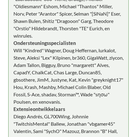
"Oldiesmann" Eshom, Michael "Thantos" Miller,
Norv, Peter "Arantor" Spicer, Selman "[SiNaN]" Eser,
Shawn Bulen, Shitiz "Dragooon" Garg, Theodore
"Orstio" Hildebrandt, Thorsten "TE" Eurich, en
winrules.
Ondersteuningsspecialisten
Will "Kindred" Wagner, Doug Heffernan, lurkalot,
Steve, Aleksi "Lex" Kilpinen, br360, GigaWatt, ziycon,
Adam Tallon, Bigguy, Bruno "margarett" Alves,
CapadY, ChalkCat, Chas Large, Duncan85,
gbsothere, JimM, Justyne, Kat, Kevin "greyknight17"
Hou, Krash, Mashby, Michael Colin Blaber, Old
Fossil, S-Ace, shadav, Storman™, Wade "sησω"
Poulsen, en xenovanis.
Extensieontwikkelaars
Diego Andrés, GL700Wing, Johnnie
"TwitchisMental" Ballew, Jonathan "vbgamer45"
Valentin, Sami "SychO" Mazouz, Brannon "B" Hall,