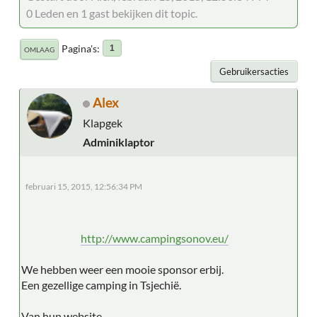
0 Leden en 1 gast bekijken dit topic.
Pagina's
1
OMLAAG
Gebruikersacties
Alex
Klapgek
Adminiklaptor
februari 15, 2015, 12:56:34 PM
http://www.campingsonov.eu/
We hebben weer een mooie sponsor erbij.
Een gezellige camping in Tsjechië.
Van hun website.