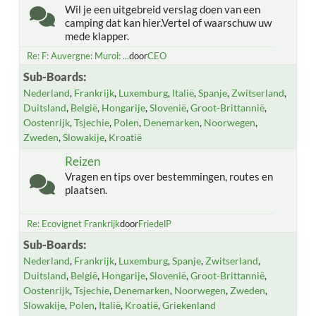
Wil je een uitgebreid verslag doen van een
camping dat kan hier.Vertel of waarschuw uw
mede klapper.
Re: F: Auvergne: Murol: ...
door
CEO
Sub-Boards
Nederland
Frankrijk
Luxemburg
Italië
Spanje
Zwitserland
Duitsland
België
Hongarije
Slovenië
Groot-Brittannië
Oostenrijk
Tsjechie
Polen
Denemarken
Noorwegen
Zweden
Slowakije
Kroatië
Reizen
Vragen en tips over bestemmingen, routes en
plaatsen.
Re: Ecovignet Frankrijk
door
FriedelP
Sub-Boards
Nederland
Frankrijk
Luxemburg
Spanje
Zwitserland
Duitsland
België
Hongarije
Slovenië
Groot-Brittannië
Oostenrijk
Tsjechie
Denemarken
Noorwegen
Zweden
Slowakije
Polen
Italië
Kroatië
Griekenland