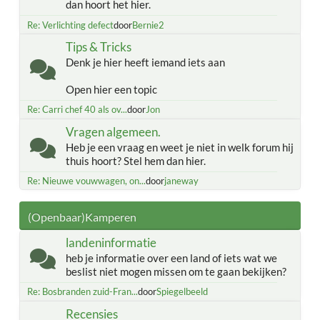
dan hoort het hier.
Re: Verlichting defect
door
Bernie2
Tips & Tricks
Denk je hier heeft iemand iets aan
Open hier een topic
Re: Carri chef 40 als ov...
door
Jon
Vragen algemeen.
Heb je een vraag en weet je niet in welk forum hij
thuis hoort? Stel hem dan hier.
Re: Nieuwe vouwwagen, on...
door
janeway
(Openbaar)Kamperen
landeninformatie
heb je informatie over een land of iets wat we
beslist niet mogen missen om te gaan bekijken?
Re: Bosbranden zuid-Fran...
door
Spiegelbeeld
Recensies