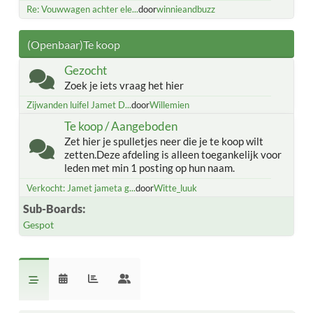
Re: Vouwwagen achter ele...
door
winnieandbuzz
(Openbaar)Te koop
Gezocht
Zoek je iets vraag het hier
Zijwanden luifel Jamet D...
door
Willemien
Te koop / Aangeboden
Zet hier je spulletjes neer die je te koop wilt
zetten.Deze afdeling is alleen toegankelijk voor
leden met min 1 posting op hun naam.
Verkocht: Jamet jameta g...
door
Witte_luuk
Sub-Boards
Gespot