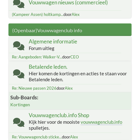
Vouwwagen nieuws (commercieel)
(Kampeer Assen) holtkamp...
door
Alex
(Openbaar)Vouwwagenclub info
Algemene informatie
Forum uitleg
Re: Aangeboden: Walker-V...
door
CEO
Betalende leden.
Hier komen de kortingen en acties te staan voor
Betalende leden.
Re: Nieuwe passen 2026
door
Alex
Sub-Boards
Kortingen
Vouwwagenclub.info Shop
Kijk hier voor de mooiste
vouwwagenclub.info
spulletjes.
Re: Vouwwagenclub sticke...
door
Alex