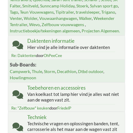
Falter
Smitveld
Sunncamp Holiday
Stoerk
Sylvan sport go
Tago
Teun Vouwwagens
Tipitrailer
travelsleeper
Trigano
Venter
Wolder
Vouwaanhangwagen
Walker
Weekender
Tentrailer
Wevo
Zelfbouw vouwwagens
Instructieboekje/tekeningen algemeen
Projecten Algemeen.
Daktenten informatie
Hier vind je alle informatie over daktenten
Re: Daktenten
door
OhPeeCee
Sub-Boards
Campwerk
Thule
Storm
Decathlon
Dtbd outdoor
Howlingmoon
Toebehoren en accessoires
Van koelkast tot lamp hier vind je alles wat niet
aan de wagen vast zit.
Re: "Zelfbouw" keuken
door
FriedelP
Techniek
Technische vragen en oplossingen banden, tent,
carrosserie als het maar aan de wagen vast zit