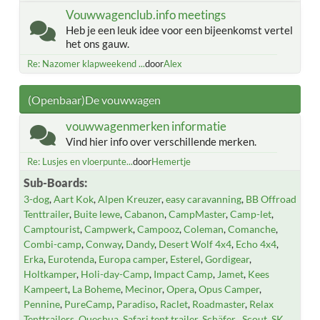
Vouwwagenclub.info meetings
Heb je een leuk idee voor een bijeenkomst vertel
het ons gauw.
Re: Nazomer klapweekend ...
door
Alex
(Openbaar)De vouwwagen
vouwwagenmerken informatie
Vind hier info over verschillende merken.
Re: Lusjes en vloerpunte...
door
Hemertje
Sub-Boards
3-dog
Aart Kok
Alpen Kreuzer
easy caravanning
BB Offroad
Tenttrailer
Buite lewe
Cabanon
CampMaster
Camp-let
Camptourist
Campwerk
Campooz
Coleman
Comanche
Combi-camp
Conway
Dandy
Desert Wolf 4x4
Echo 4x4
Erka
Eurotenda
Europa camper
Esterel
Gordigear
Holtkamper
Holi-day-Camp
Impact Camp
Jamet
Kees
Kampeert
La Boheme
Mecinor
Opera
Opus Camper
Pennine
PureCamp
Paradiso
Raclet
Roadmaster
Relax
Tenttrailers
Quechua
Safari tent trailer
Schäfer
Scout
SK