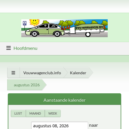
Hoofdmenu
Vouwwagenclub.info
Kalender
augustus 2026
Aanstaande kalender
LIJST
MAAND
WEEK
naar