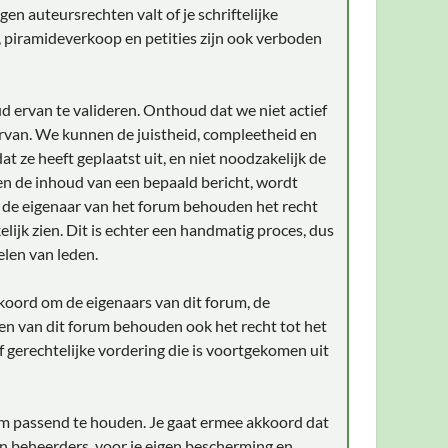
en auteursrechten valt of je schriftelijke
, piramideverkoop en petities zijn ook verboden
d ervan te valideren. Onthoud dat we niet actief
rvan. We kunnen de juistheid, compleetheid en
t ze heeft geplaatst uit, en niet noodzakelijk de
gen de inhoud van een bepaald bericht, wordt
n de eigenaar van het forum behouden het recht
lijk zien. Dit is echter een handmatig proces, dus
elen van leden.
akkoord om de eigenaars van dit forum, de
en van dit forum behouden ook het recht tot het
of gerechtelijke vordering die is voortgekomen uit
aam passend te houden. Je gaat ermee akkoord dat
an beheerders, voor je eigen bescherming en