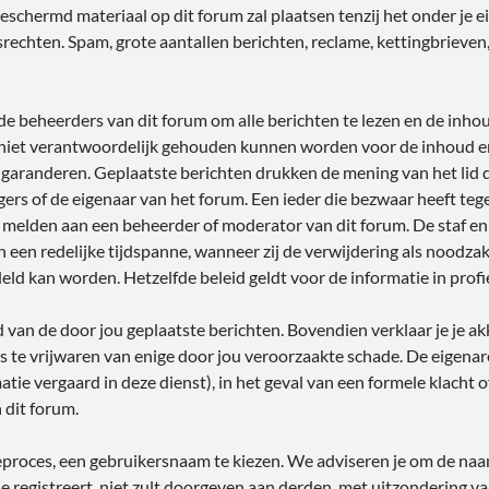
chermd materiaal op dit forum zal plaatsen tenzij het onder je eig
echten. Spam, grote aantallen berichten, reclame, kettingbrieven
e beheerders van dit forum om alle berichten te lezen en de inhou
 niet verantwoordelijk gehouden kunnen worden voor de inhoud e
 garanderen. Geplaatste berichten drukken de mening van het lid da
gers of de eigenaar van het forum. Een ieder die bezwaar heeft te
e melden aan een beheerder of moderator van dit forum. De staf e
 een redelijke tijdspanne, wanneer zij de verwijdering als noodzake
deld kan worden. Hetzelfde beleid geldt voor de informatie in profi
ud van de door jou geplaatste berichten. Bovendien verklaar je je 
 te vrijwaren van enige door jou veroorzaakte schade. De eigenar
matie vergaard in deze dienst), in het geval van een formele klacht 
 dit forum.
tieproces, een gebruikersnaam te kiezen. We adviseren je om de n
e registreert, niet zult doorgeven aan derden, met uitzondering v