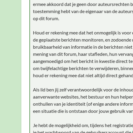
ermee akkoord dat je geen door auteursrechten bes
toestemming hebt van de eigenaar van de auteursr
op dit forum.
Houd er rekening mee dat het onmogelijk is voor d
de geplaatste berichten monitoren, en zodoende
bruikbaarheid van informatie in de berichten niet
mening van dit forum, haar stafleden, hun vervan
aangemoedigd om het bericht in kwestie direct t
om twijfelachtige berichten te verwijderen, binnen
houd er rekening mee dat niet altijd direct gehan
Als lid ben jij zelf verantwoordelijk voor de inho
aanverwante websites, het bestuur en hun helpers
onthullen van je identiteit (of enige andere infor
een situatie die is ontstaan door jouw gebruik van
Je hebt de mogelijkheid om, tijdens het registra
je het wachtwoord van de gebruikersaccount die j