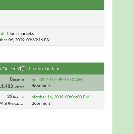
 dit !
door marcel.s
ber 06, 2009, 03:30:16 PM
/
Gelezen
Laatste bericht
0
mei 02, 2017, 09:07:50 AM
Reacties
11.483
door muis
Gelezen
22
oktober 16, 2009, 03:06:00 PM
Reacties
24.695
door muis
Gelezen