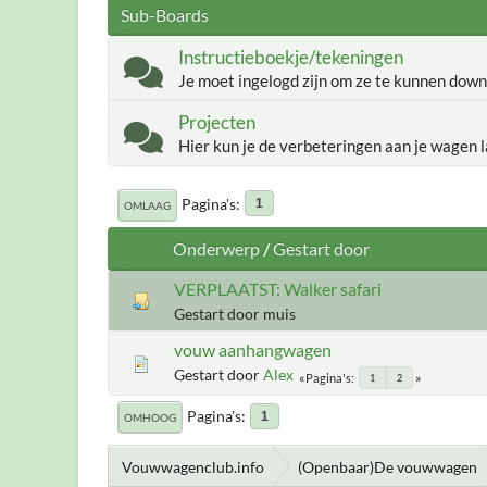
Sub-Boards
Instructieboekje/tekeningen
Je moet ingelogd zijn om ze te kunnen down
Projecten
Hier kun je de verbeteringen aan je wagen l
Pagina's
1
OMLAAG
Onderwerp
/
Gestart door
VERPLAATST: Walker safari
Gestart door muis
vouw aanhangwagen
Gestart door
Alex
Pagina's
1
2
Pagina's
1
OMHOOG
Vouwwagenclub.info
(Openbaar)De vouwwagen