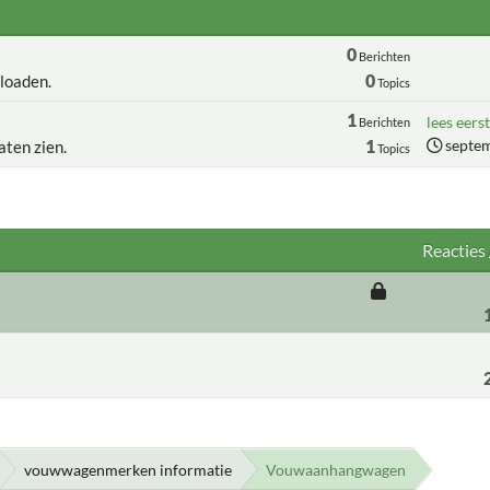
0
Berichten
0
loaden.
Topics
1
lees eerst
Berichten
1
septem
aten zien.
Topics
Reacties
vouwwagenmerken informatie
Vouwaanhangwagen