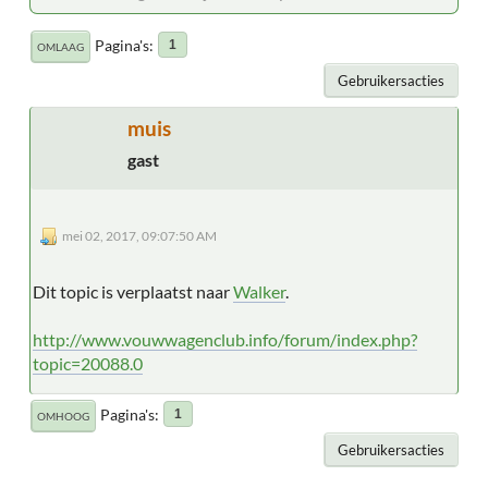
Pagina's
1
OMLAAG
Gebruikersacties
muis
gast
mei 02, 2017, 09:07:50 AM
Dit topic is verplaatst naar
Walker
.
http://www.vouwwagenclub.info/forum/index.php?
topic=20088.0
Pagina's
1
OMHOOG
Gebruikersacties