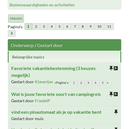
Bezienswaardigheden en activiteiten
OMLAAG
Pagina's
2
3
4
5
6
7
8
9
10
11
1
Onderwerp
/
Gestart door
Belangrijke topics
Favoriete vakantiebestemming (3 keuzes
mogelijk)
Gestart door
Klavertjes
Pagina's
1
2
3
4
5
Wat is jouw favoriete soort van campingreis
Gestart door
FriedelP
vind een pinautomaat als je op vakantie bent
Gestart door muis