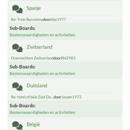
Spanje
Re: Trein Barcelona
door
btje1977
Sub-Boards
Bezienswaardigheden en activiteiten
Zwitserland
Overnachten Zwitserland
door
Rhi2983
Sub-Boards
Bezienswaardigheden en activiteiten
Duitsland
Re: hotel of b&b Zuid Du...
door
Jasper1973
Sub-Boards
Bezienswaardigheden en activiteiten
België