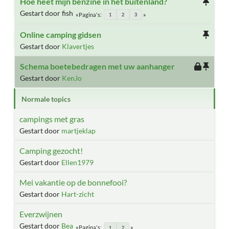
Hoe heet mijn benzine in het buitenland?
Gestart door fish
Pagina's
1
2
3
Online camping gidsen
Gestart door
Klavertjes
Schema boetebedragen met uw aanhanger
Gestart door
KenJo
Normale topics
campings met gras
Gestart door
martjeklap
Camping gezocht!
Gestart door
Ellen1979
Mei vakantie op de bonnefooi?
Gestart door
Hart-zicht
Everzwijnen
Gestart door
Bea
Pagina's
1
2