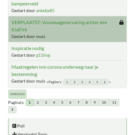
kampeerveld
Gestart door
anketje85
VERPLAATST: Vouwwagenervaring achter een
KiaEV6
Gestart door muis
Inspiratie nodig
Gestart door
g11ling
Maatregelen ivm corona onderweg naar je
bestemming
Gestart door muis
Pagina's
1
2
3
4
5
6
OMHOOG
Pagina's
2
3
4
5
6
7
8
9
10
11
1
Poll
Verplaatst Topic