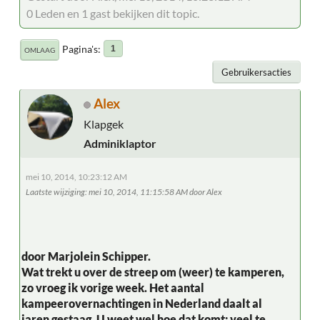
0 Leden en 1 gast bekijken dit topic.
Pagina's
1
OMLAAG
Gebruikersacties
Alex
Klapgek
Adminiklaptor
mei 10, 2014, 10:23:12 AM
Laatste wijziging
: mei 10, 2014, 11:15:58 AM door Alex
door Marjolein Schipper.
Wat trekt u over de streep om (weer) te kamperen,
zo vroeg ik vorige week. Het aantal
kampeerovernachtingen in Nederland daalt al
jaren gestaag. U weet wel hoe dat komt: veel te