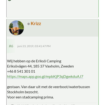
Krizz
#6
juni 23, 2019, 03:41:47 PM
Wij hebben op de Eriksö Camping
Eriksövägen 44, 185 37 Vaxholm, Zweden
+46 8 541 301 01
https://maps.app.goo.gl/mpbKjP3qDgwkduAJ7
gestaan. Van daar uit met de veerboot/waterbussen
Stockholm bezocht.
Voor een stadcamping prima.