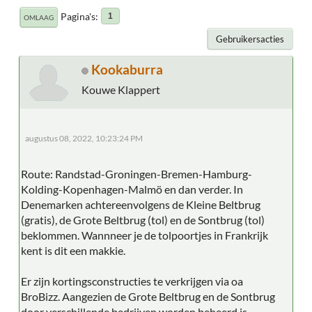
Pagina's
1
OMLAAG
Gebruikersacties
Kookaburra
Kouwe Klappert
augustus 08, 2022, 10:23:24 PM
Route: Randstad-Groningen-Bremen-Hamburg-
Kolding-Kopenhagen-Malmö en dan verder. In
Denemarken achtereenvolgens de Kleine Beltbrug
(gratis), de Grote Beltbrug (tol) en de Sontbrug (tol)
beklommen. Wannneer je de tolpoortjes in Frankrijk
kent is dit een makkie.
Er zijn kortingsconstructies te verkrijgen via oa
BroBizz. Aangezien de Grote Beltbrug en de Sontbrug
door verschillende bedrijven worden beheerd is