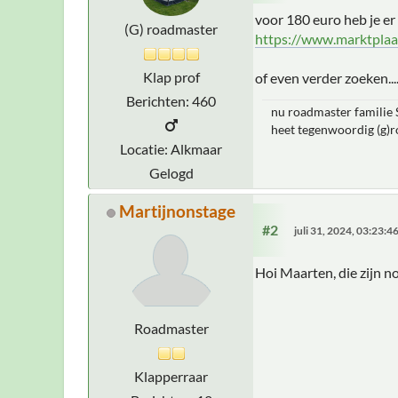
voor 180 euro heb je e
(G) roadmaster
https://www.marktpla
Klap prof
of even verder zoeken......
Berichten: 460
nu roadmaster familie S
heet tegenwoordig (g)
Locatie: Alkmaar
Gelogd
Martijnonstage
#2
juli 31, 2024, 03:23:
Hoi Maarten, die zijn n
Roadmaster
Klapperraar