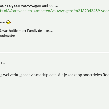
r ook nog een vouwwagen omheen...
ats.nl/v/caravans-en-kamperen/vouwwagens/m2132043489-voor-k
.....
, was holtkamper Family de luxe.....
roadmaster
46 PM
og wel verkrijgbaar via marktplaats. Als je zoekt op onderdelen Ro