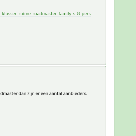
lusser-ruime-roadmaster-family-s-8-pers
admaster dan zijn er een aantal aanbieders.