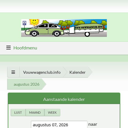
Hoofdmenu
Vouwwagenclub.info
Kalender
augustus 2026
Aanstaande kalender
LIJST
MAAND
WEEK
naar