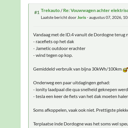
Trekauto
/
Re: Vouwwagen achter elektrisc
#1
Laatste bericht door
Joris
- augustus 07, 2026, 1
Vandaag met de ID.4 vanuit de Dordogne terug 
- racefiets op het dak
- Jametic outdoor erachter
- wind tegen op kop.
Gemiddeld verbruik van bijna 30kWh/100km
Onderweg een paar uitdagingen gehad:
- ionity laadpaal die qua snelheid geknepen werd
- tesla een keer de fiets van het dak moeten hale
Soms afkoppelen, vaak ook niet. Prettigste plek
Terplaatse inde Dordogne was het soms wel speu