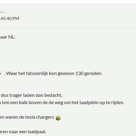
...
0:45:40 PM
naar NL:
. Waar het fatsoenlijk kon gewoon 130 gereden.
 dus trager laden dan bedacht.
n ivm een balk boven de de weg om het laadplein op te rijden.
ken waren de tesla chargers
ren naar een laadpaal.