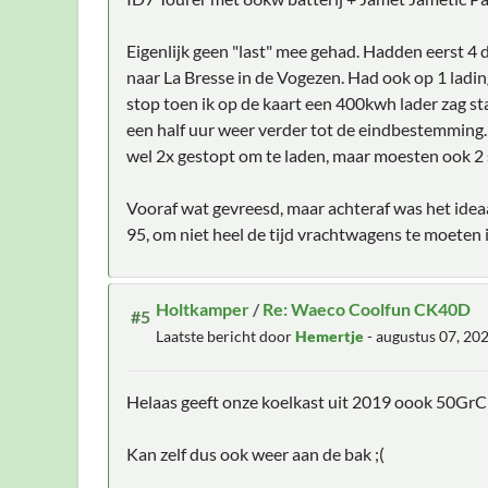
Eigenlijk geen "last" mee gehad. Hadden eerst 4 d
naar La Bresse in de Vogezen. Had ook op 1 lading
stop toen ik op de kaart een 400kwh lader zag st
een half uur weer verder tot de eindbestemming
wel 2x gestopt om te laden, maar moesten ook 2 s
Vooraf wat gevreesd, maar achteraf was het ideaa
95, om niet heel de tijd vrachtwagens te moeten 
Holtkamper
/
Re: Waeco Coolfun CK40D
#5
Laatste bericht door
Hemertje
- augustus 07, 20
Helaas geeft onze koelkast uit 2019 oook 50GrC 
Kan zelf dus ook weer aan de bak ;(