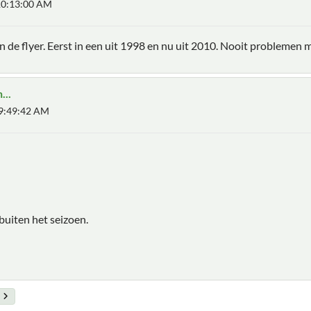
 10:13:00 AM
in de flyer. Eerst in een uit 1998 en nu uit 2010. Nooit problemen
...
09:49:42 AM
buiten het seizoen.