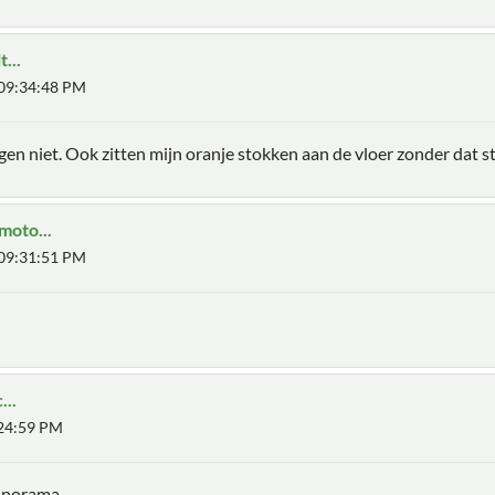
...
, 09:34:48 PM
gen niet. Ook zitten mijn oranje stokken aan de vloer zonder dat st
moto...
, 09:31:51 PM
...
:24:59 PM
anorama.