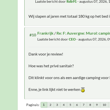
Laatste bericht door
Rdb91
- augustus 07, 2026,
Wij slapen al jaren met totaal 180 kg op het bed 
Frankrijk
/
Re: F: Auvergne: Murol: campin
#10
Laatste bericht door
CEO
- augustus 07, 2026, 
Dank voor je review!
Hoe was het privé sanitair?
Dit klinkt voor ons als een aardige camping voor 
Enne, je link lijkt niet te werken
Pagina's
2
3
4
5
6
7
8
9
10
1