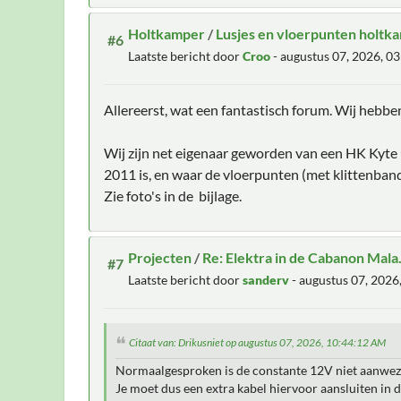
Holtkamper
/
Lusjes en vloerpunten holtka
#6
Laatste bericht door
Croo
- augustus 07, 2026, 0
Allereerst, wat een fantastisch forum. Wij hebben
Wij zijn net eigenaar geworden van een HK Kyte u
2011 is, en waar de vloerpunten (met klittenband)
Zie foto's in de bijlage.
Projecten
/
Re: Elektra in de Cabanon Mala.
#7
Laatste bericht door
sanderv
- augustus 07, 202
Citaat van: Drikusniet op augustus 07, 2026, 10:44:12 AM
Normaalgesproken is de constante 12V niet aanwezig
Je moet dus een extra kabel hiervoor aansluiten in 