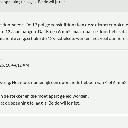
de spanning te laag is. Beide wil je niet.
eze doorsnede. De 13 polige aansluitdoos kan deze diameter ook ni
nte 12v aan hangen. Dat is een 6mm2, maar naar de doos heb ik d
permanente en geschakelde 12V kabelsets werken met veel dunner
..
026, 10:44:12 AM
zig. Het moet namenlijk een doorsnede hebben van 4 of 6 mm2, ter
in de stekker en die moet apart geleid worden.
at de spanning te laag is. Beide wil je niet.
r