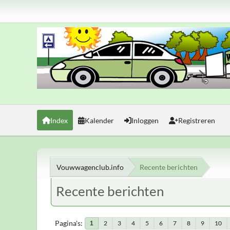
Index
Kalender
Inloggen
Registreren
Vouwwagenclub.info
Recente berichten
Recente berichten
Pagina's
2
3
4
5
6
7
8
9
10
1