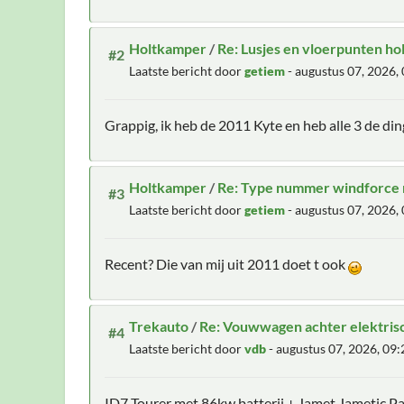
Holtkamper
/
Re: Lusjes en vloerpunten holt
#2
Laatste bericht door
getiem
- augustus 07, 2026
Grappig, ik heb de 2011 Kyte en heb alle 3 de din
Holtkamper
/
Re: Type nummer windforce 
#3
Laatste bericht door
getiem
- augustus 07, 2026
Recent? Die van mij uit 2011 doet t ook
Trekauto
/
Re: Vouwwagen achter elektrisc
#4
Laatste bericht door
vdb
- augustus 07, 2026, 09
ID7 Tourer met 86kw batterij + Jamet Jametic P