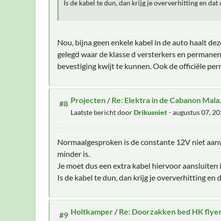
Is de kabel te dun, dan krijg je oververhitting en dat 
Nou, bijna geen enkele kabel in de auto haalt d
gelegd waar de klasse d versterkers en permane
bevestiging kwijt te kunnen. Ook de officiële 
Projecten
/
Re: Elektra in de Cabanon Mala.
#8
Laatste bericht door
Drikusniet
- augustus 07, 2
Normaalgesproken is de constante 12V niet aanwe
minder is.
Je moet dus een extra kabel hiervoor aansluiten 
Is de kabel te dun, dan krijg je oververhitting en d
Holtkamper
/
Re: Doorzakken bed HK flye
#9