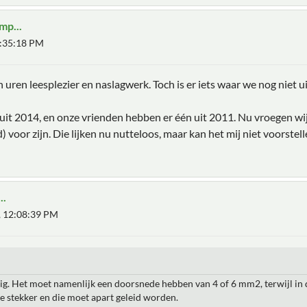
mp...
3:35:18 PM
 uren leesplezier en naslagwerk. Toch is er iets waar we nog niet 
it 2014, en onze vrienden hebben er één uit 2011. Nu vroegen wij 
 voor zijn. Die lijken nu nutteloos, maar kan het mij niet voorstel
..
6, 12:08:39 PM
. Het moet namenlijk een doorsnede hebben van 4 of 6 mm2, terwijl in de
de stekker en die moet apart geleid worden.