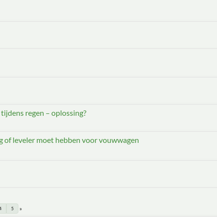
ht tijdens regen – oplossing?
eg of leveler moet hebben voor vouwwagen
4
5