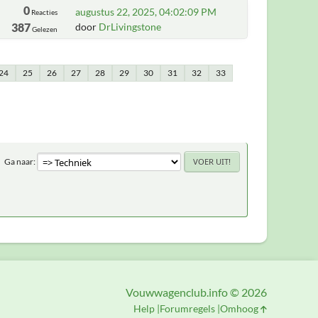
0
augustus 22, 2025, 04:02:09 PM
Reacties
387
door
DrLivingstone
Gelezen
24
25
26
27
28
29
30
31
32
33
Ga naar
Vouwwagenclub.info © 2026
Help
Forumregels
Omhoog