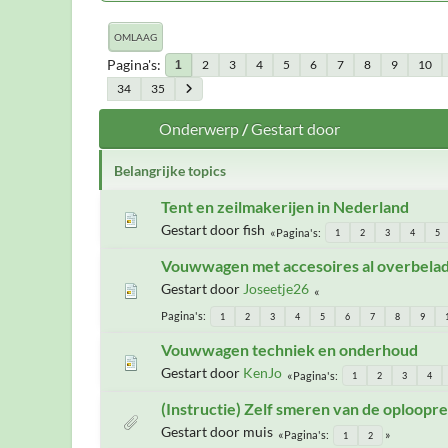
OMLAAG
Pagina's
2
3
4
5
6
7
8
9
10
1
34
35
Onderwerp
/
Gestart door
Belangrijke topics
Tent en zeilmakerijen in Nederland
Gestart door fish
Pagina's
1
2
3
4
5
Vouwwagen met accesoires al overbelade
Gestart door
Joseetje26
Pagina's
1
2
3
4
5
6
7
8
9
Vouwwagen techniek en onderhoud
Gestart door
KenJo
Pagina's
1
2
3
4
(Instructie) Zelf smeren van de oploopr
Gestart door muis
Pagina's
1
2