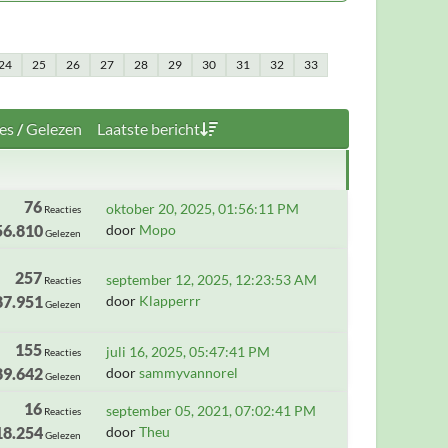
24
25
26
27
28
29
30
31
32
33
es
/
Gelezen
Laatste bericht
76
oktober 20, 2025, 01:56:11 PM
Reacties
56.810
door
Mopo
Gelezen
257
september 12, 2025, 12:23:53 AM
Reacties
87.951
door
Klapperrr
Gelezen
155
juli 16, 2025, 05:47:41 PM
Reacties
89.642
door
sammyvannorel
Gelezen
16
september 05, 2021, 07:02:41 PM
Reacties
18.254
door
Theu
Gelezen