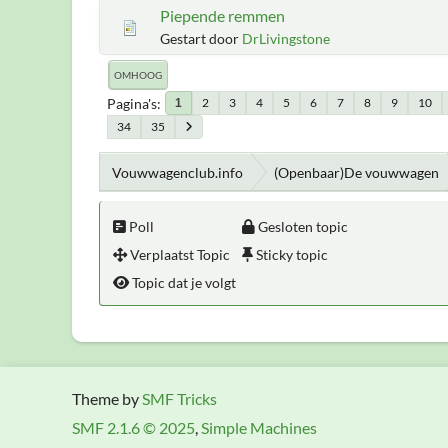
Piepende remmen
Gestart door
DrLivingstone
OMHOOG
Pagina's
2
3
4
5
6
7
8
9
10
1
34
35
Vouwwagenclub.info
(Openbaar)De vouwwagen
Poll
Gesloten topic
Verplaatst Topic
Sticky topic
Topic dat je volgt
Theme by
SMF Tricks
SMF 2.1.6 © 2025
,
Simple Machines