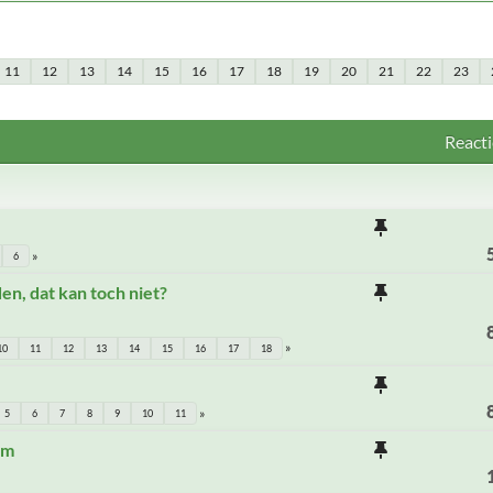
11
12
13
14
15
16
17
18
19
20
21
22
23
Reacti
6
n, dat kan toch niet?
10
11
12
13
14
15
16
17
18
5
6
7
8
9
10
11
em