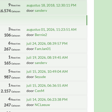
9
augustus 18, 2018, 12:30:11 PM
Reacties
16.574
door
sanderv
Gelezen
3
augustus 01, 2026, 11:23:51 AM
Reacties
106
door
Bernie2
Gelezen
6
juli 24, 2026, 08:39:57 PM
Reacties
267
door
FamJan01
Gelezen
1
juli 19, 2026, 08:19:45 AM
Reacties
165
door
sanderv
Gelezen
5
juli 15, 2026, 10:49:04 AM
Reacties
987
door
Seyude
Gelezen
1
juli 15, 2026, 06:36:55 AM
Reacties
2.157
door
CenM
Gelezen
4
juli 14, 2026, 06:23:38 PM
Reacties
247
door
NCLeeuw
Gelezen