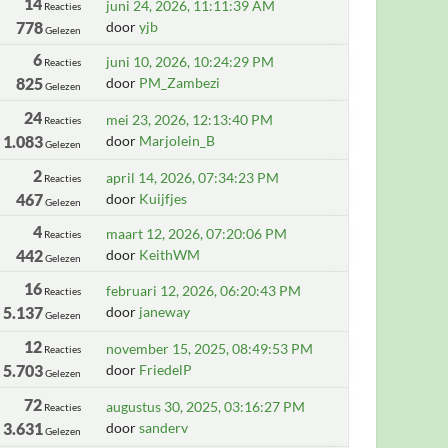
14
juni 24, 2026, 11:11:39 AM
Reacties
778
door
yjb
Gelezen
6
juni 10, 2026, 10:24:29 PM
Reacties
825
door
PM_Zambezi
Gelezen
24
mei 23, 2026, 12:13:40 PM
Reacties
1.083
door
Marjolein_B
Gelezen
2
april 14, 2026, 07:34:23 PM
Reacties
467
door
Kuijfjes
Gelezen
4
maart 12, 2026, 07:20:06 PM
Reacties
442
door
KeithWM
Gelezen
16
februari 12, 2026, 06:20:43 PM
Reacties
5.137
door
janeway
Gelezen
12
november 15, 2025, 08:49:53 PM
Reacties
5.703
door
FriedelP
Gelezen
72
augustus 30, 2025, 03:16:27 PM
Reacties
3.631
door
sanderv
Gelezen