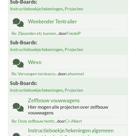
Sub-Boards
Instructieboekje/tekeningen
Projecten
Weekender Tentrailer
Re: Zijwanden etc kunnen...
door
FriedelP
Sub-Boards
Instructieboekje/tekeningen
Projecten
Wevo
Re: Vervangen torsieasru...
door
cahummel
Sub-Boards
Instructieboekje/tekeningen
Projecten
Zelfbouw vouwwagens
Hier mogen alle projecten over zelfbouw
vouwwagens
Re: Onze zelfbouw tenttr...
door
CJ-Albert
Instructieboekje/tekeningen algemeen