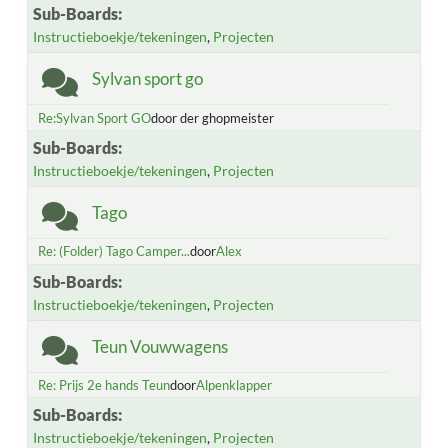
Sub-Boards
Instructieboekje/tekeningen
Projecten
Sylvan sport go
Re:Sylvan Sport GO
door der ghopmeister
Sub-Boards
Instructieboekje/tekeningen
Projecten
Tago
Re: (Folder) Tago Camper...
door
Alex
Sub-Boards
Instructieboekje/tekeningen
Projecten
Teun Vouwwagens
Re: Prijs 2e hands Teun
door
Alpenklapper
Sub-Boards
Instructieboekje/tekeningen
Projecten