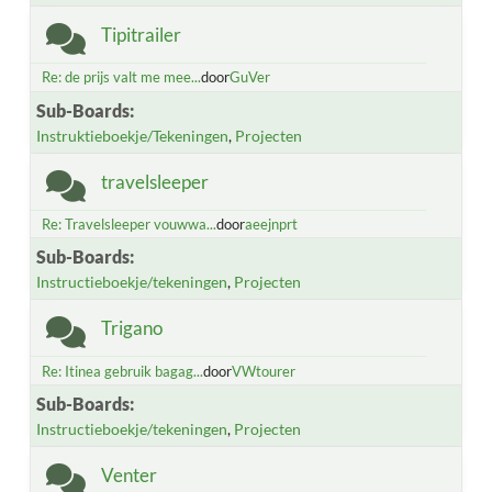
Tipitrailer
Re: de prijs valt me mee...
door
GuVer
Sub-Boards
Instruktieboekje/Tekeningen
Projecten
travelsleeper
Re: Travelsleeper vouwwa...
door
aeejnprt
Sub-Boards
Instructieboekje/tekeningen
Projecten
Trigano
Re: Itinea gebruik bagag...
door
VWtourer
Sub-Boards
Instructieboekje/tekeningen
Projecten
Venter