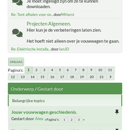
Je moet ingelogd zijn om ze te kunnen
downloaden.
Re: Tent afhalen voor on...
door
MHarst
Projecten Algemeen.
Hier kun je de verbeteringen laten zien.
Het hoeft niet alleen over je vouwwagen te gaan.
Re: Elektrische installa...
door
JanJD
OMLAAG
Pagina's
2
3
4
5
6
7
8
9
10
11
1
12
13
14
15
16
17
18
19
20
21
Onderwerp
/
Gestart door
Belangrijke topics
Jouw vouwwagen geschiedenis.
Gestart door
Alex
Pagina's
1
2
3