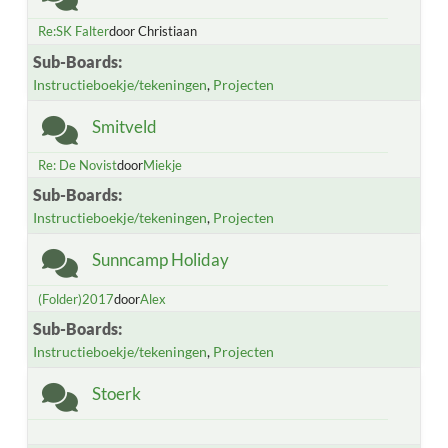
Re:SK Falter
door Christiaan
Sub-Boards
Instructieboekje/tekeningen
Projecten
Smitveld
Re: De Novist
door
Miekje
Sub-Boards
Instructieboekje/tekeningen
Projecten
Sunncamp Holiday
(Folder)2017
door
Alex
Sub-Boards
Instructieboekje/tekeningen
Projecten
Stoerk