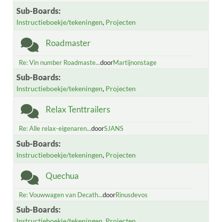
Sub-Boards
Instructieboekje/tekeningen
Projecten
Roadmaster
Re: Vin number Roadmaste...
door
Martijnonstage
Sub-Boards
Instructieboekje/tekeningen
Projecten
Relax Tenttrailers
Re: Alle relax-eigenaren...
door
SJANS
Sub-Boards
Instructieboekje/tekeningen
Projecten
Quechua
Re: Vouwwagen van Decath...
door
Rinusdevos
Sub-Boards
Instructieboekje/tekeningen
Projecten