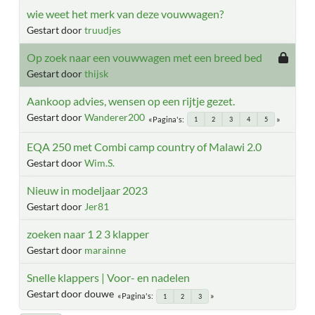
wie weet het merk van deze vouwwagen?
Gestart door
truudjes
Op zoek naar een vouwwagen met een breed bed
Gestart door
thijsk
Aankoop advies, wensen op een rijtje gezet.
Gestart door
Wanderer200
Pagina's
1
2
3
4
5
EQA 250 met Combi camp country of Malawi 2.0
Gestart door
Wim.S.
Nieuw in modeljaar 2023
Gestart door
Jer81
zoeken naar 1 2 3 klapper
Gestart door
marainne
Snelle klappers | Voor- en nadelen
Gestart door douwe
Pagina's
1
2
3