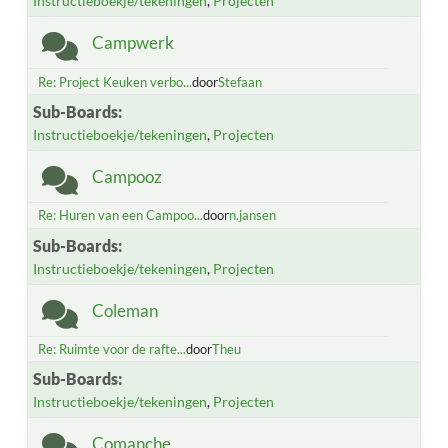
Instructieboekje/tekeningen
Projecten
Campwerk
Re: Project Keuken verbo...
door
Stefaan
Sub-Boards
Instructieboekje/tekeningen
Projecten
Campooz
Re: Huren van een Campoo...
door
n.jansen
Sub-Boards
Instructieboekje/tekeningen
Projecten
Coleman
Re: Ruimte voor de rafte...
door
Theu
Sub-Boards
Instructieboekje/tekeningen
Projecten
Comanche