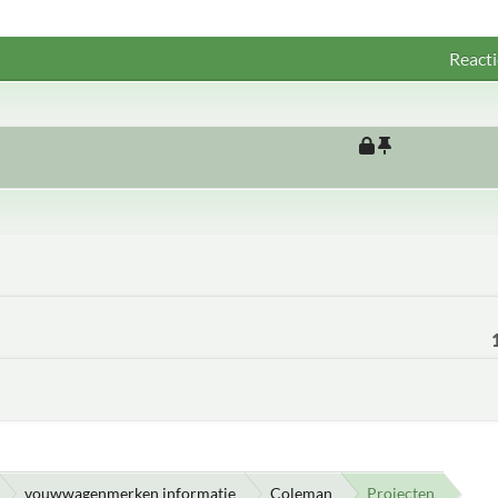
Reacti
vouwwagenmerken informatie
Coleman
Projecten