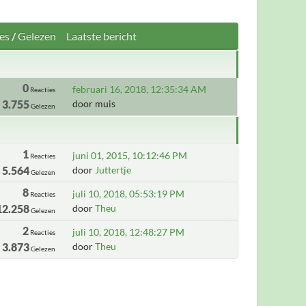
es
/
Gelezen
Laatste bericht
0
februari 16, 2018, 12:35:34 AM
Reacties
3.755
door muis
Gelezen
1
juni 01, 2015, 10:12:46 PM
Reacties
5.564
door
Juttertje
Gelezen
8
juli 10, 2018, 05:53:19 PM
Reacties
12.258
door
Theu
Gelezen
2
juli 10, 2018, 12:48:27 PM
Reacties
3.873
door
Theu
Gelezen