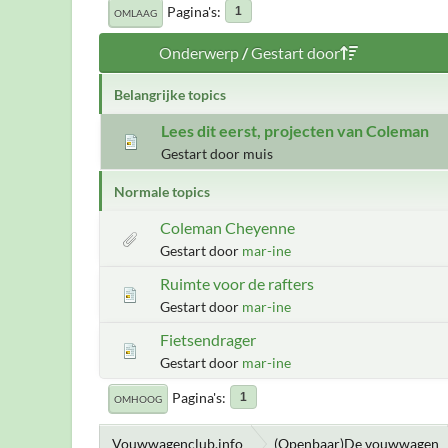
Pagina's
1
OMLAAG
Onderwerp
/
Gestart door
Belangrijke topics
Lees dit eerst, projecten van Coleman
Gestart door muis
Normale topics
Coleman Cheyenne
Gestart door
mar-ine
Ruimte voor de rafters
Gestart door
mar-ine
Fietsendrager
Gestart door
mar-ine
Pagina's
1
OMHOOG
Vouwwagenclub.info
(Openbaar)De vouwwagen