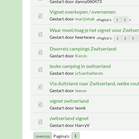
Gestart door danny060473
Vignet overkopen / overnemen
Gestart door
marijnhak
Pagina's
1
2
Waar moet/mag je het vignet voor Zwitse
Gestart door heartware
Pagina's
1
2
3
Doorreis campings Zwitserland
Gestart door
KenJo
leuke camping in zwitserland
Gestart door
jcfvanhalteren
Via duitsland naar Zwitserland, welke rou
Gestart door
leeuw
vignet zwitserland
Gestart door leonk
zwitserland vignet
Gestart door HarryV
Pagina's
1
OMHOOG