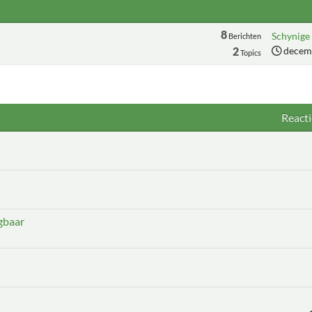
8
Schynige 
Berichten
2
decemb
Topics
Reacti
jgbaar