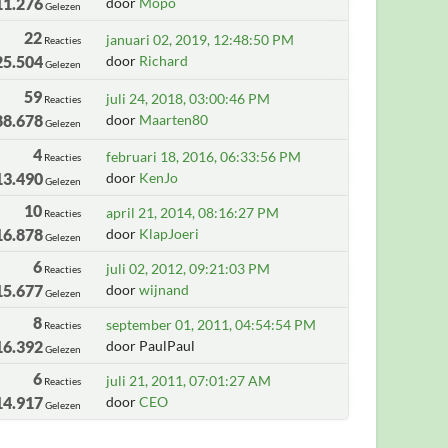
11.276
door
Mopo
Gelezen
22
januari 02, 2019, 12:48:50 PM
Reacties
25.504
door
Richard
Gelezen
59
juli 24, 2018, 03:00:46 PM
Reacties
88.678
door
Maarten80
Gelezen
4
februari 18, 2016, 06:33:56 PM
Reacties
13.490
door
KenJo
Gelezen
10
april 21, 2014, 08:16:27 PM
Reacties
16.878
door
KlapJoeri
Gelezen
6
juli 02, 2012, 09:21:03 PM
Reacties
15.677
door
wijnand
Gelezen
8
september 01, 2011, 04:54:54 PM
Reacties
16.392
door PaulPaul
Gelezen
6
juli 21, 2011, 07:01:27 AM
Reacties
14.917
door
CEO
Gelezen