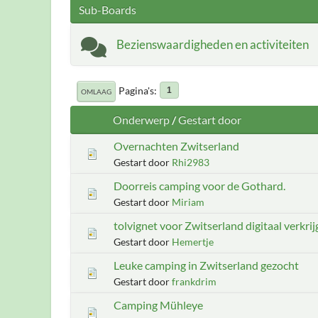
Sub-Boards
Bezienswaardigheden en activiteiten
Pagina's
1
OMLAAG
Onderwerp
/
Gestart door
Overnachten Zwitserland
Gestart door
Rhi2983
Doorreis camping voor de Gothard.
Gestart door
Miriam
tolvignet voor Zwitserland digitaal verkri
Gestart door
Hemertje
Leuke camping in Zwitserland gezocht
Gestart door
frankdrim
Camping Mühleye