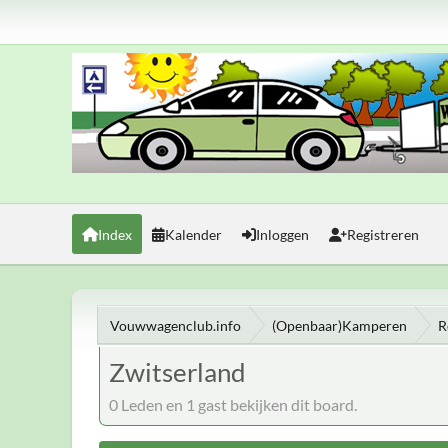
Index
Kalender
Inloggen
Registreren
Vouwwagenclub.info
(Openbaar)Kamperen
R
Zwitserland
0 Leden en 1 gast bekijken dit board.