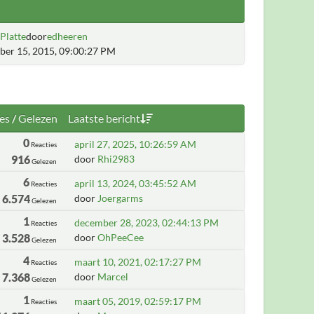
Platte
door
edheeren
er 15, 2015, 09:00:27 PM
es
/
Gelezen
Laatste bericht
0
april 27, 2025, 10:26:59 AM
Reacties
916
door
Rhi2983
Gelezen
6
april 13, 2024, 03:45:52 AM
Reacties
6.574
door
Joergarms
Gelezen
1
december 28, 2023, 02:44:13 PM
Reacties
3.528
door
OhPeeCee
Gelezen
4
maart 10, 2021, 02:17:27 PM
Reacties
7.368
door
Marcel
Gelezen
1
maart 05, 2019, 02:59:17 PM
Reacties