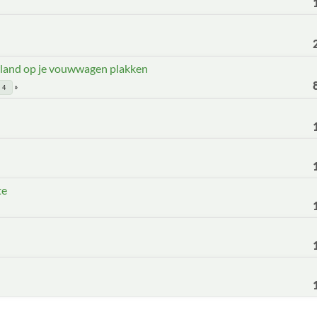
rland op je vouwwagen plakken
4
te