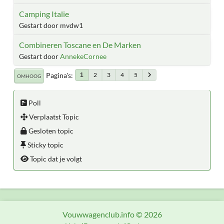
Camping Italie
Gestart door mvdw1
Combineren Toscane en De Marken
Gestart door
AnnekeCornee
Pagina's
2
3
4
5
1
OMHOOG
Poll
Verplaatst Topic
Gesloten topic
Sticky topic
Topic dat je volgt
Vouwwagenclub.info © 2026