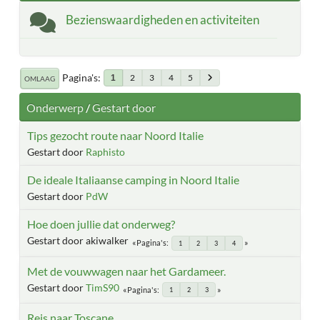
Bezienswaardigheden en activiteiten
Pagina's
2
3
4
5
1
OMLAAG
Onderwerp
/
Gestart door
Tips gezocht route naar Noord Italie
Gestart door
Raphisto
De ideale Italiaanse camping in Noord Italie
Gestart door
PdW
Hoe doen jullie dat onderweg?
Gestart door akiwalker
Pagina's
1
2
3
4
Met de vouwwagen naar het Gardameer.
Gestart door
TimS90
Pagina's
1
2
3
Reis naar Toscane