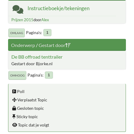
Instructieboekje/tekeningen
Prijzen 2015
door
Alex
Pagina's
1
OMLAAG
Onderwerp
/
Gestart door
De BB offroad tenttrailer
Gestart door Bjorke.nl
Pagina's
1
OMHOOG
Poll
Verplaatst Topic
Gesloten topic
Sticky topic
Topic dat je volgt