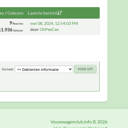
es
/
Gelezen
Laatste bericht
9
mei 08, 2024, 12:54:03 PM
Reacties
11.936
door
OhPeeCee
Gelezen
Ga naar
Vouwwagenclub.info © 2026