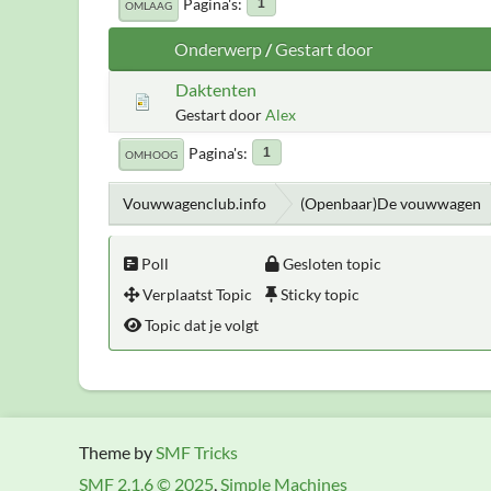
Pagina's
1
OMLAAG
Onderwerp
/
Gestart door
Daktenten
Gestart door
Alex
Pagina's
1
OMHOOG
Vouwwagenclub.info
(Openbaar)De vouwwagen
Poll
Gesloten topic
Verplaatst Topic
Sticky topic
Topic dat je volgt
Theme by
SMF Tricks
SMF 2.1.6 © 2025
,
Simple Machines