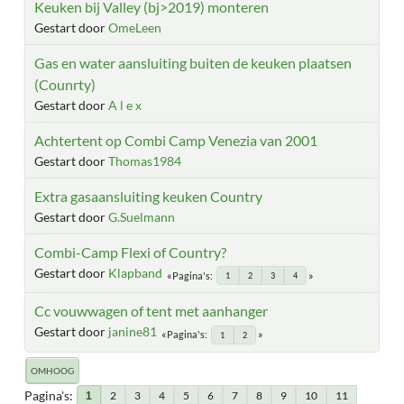
Keuken bij Valley (bj>2019) monteren
Gestart door
OmeLeen
Gas en water aansluiting buiten de keuken plaatsen
(Counrty)
Gestart door
A l e x
Achtertent op Combi Camp Venezia van 2001
Gestart door
Thomas1984
Extra gasaansluiting keuken Country
Gestart door
G.Suelmann
Combi-Camp Flexi of Country?
Gestart door
Klapband
Pagina's
1
2
3
4
Cc vouwwagen of tent met aanhanger
Gestart door
janine81
Pagina's
1
2
OMHOOG
Pagina's
2
3
4
5
6
7
8
9
10
11
1