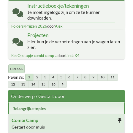
Instructieboekje/tekeningen
Je moet ingelogd zijn om ze te kunnen
downloaden.
Folders/Prijzen 2026
door
Alex
Projecten
Hier kun je de verbeteringen aan je wagen laten
zien.
Re: Opstapje combi camp ...
door
LindaK4
OMLAAG
Pagina's
2
3
4
5
6
7
8
9
10
11
1
12
13
14
15
16
Onderwerp
/
Gestart door
Belangrijke topics
Combi Camp
Gestart door muis