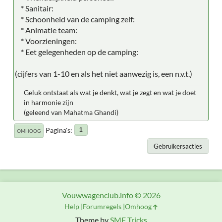
* Sanitair:
* Schoonheid van de camping zelf:
* Animatie team:
* Voorzieningen:
* Eet gelegenheden op de camping:
(cijfers van 1-10 en als het niet aanwezig is, een n.v.t.)
Geluk ontstaat als wat je denkt, wat je zegt en wat je doet
in harmonie zijn
(geleend van Mahatma Ghandi)
Pagina's
1
OMHOOG
Gebruikersacties
Vouwwagenclub.info © 2026
Help
Forumregels
Omhoog
Theme by
SMF Tricks