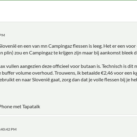
 PM
Slovenië en een van mn Campingaz flessen is leeg. Het er een voor 
an plin) zou en Campingaz te krijgen zijn maar bij aankomst bleek d
ax vullen aangezien deze officieel voor butaan is. Technisch is d
e buffer volume overhoud. Trouwens, ik betaalde €2,46 voor een kg
bruikt en naar Slovenië gaat, zorg dan dat je volle flessen bij je he
Phone met Tapatalk
2:40:42 PM