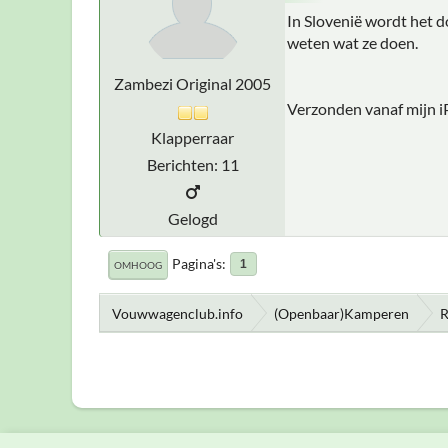
In Slovenië wordt het do
weten wat ze doen.
Zambezi Original 2005
Verzonden vanaf mijn i
Klapperraar
Berichten: 11
Gelogd
Pagina's
1
OMHOOG
Vouwwagenclub.info
(Openbaar)Kamperen
R