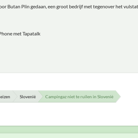
or Butan Plin gedaan, een groot bedrijf met tegenover het vulstatio
Phone met Tapatalk
eizen
Slovenië
Campingaz niet te ruilen in Slovenië