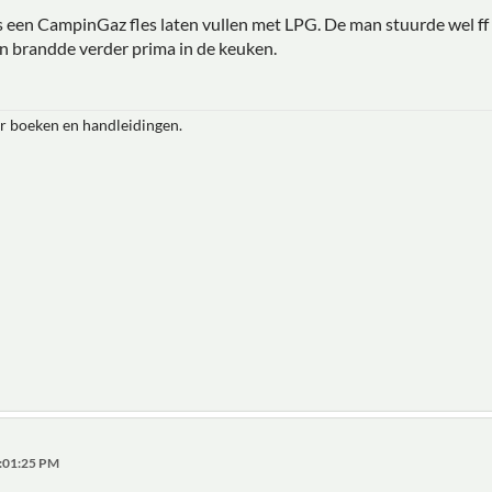
s een CampinGaz fles laten vullen met LPG. De man stuurde wel ff z
n brandde verder prima in de keuken.
r boeken en handleidingen.
7:01:25 PM