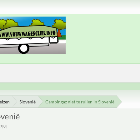
eizen
Slovenië
Campingaz niet te ruilen in Slovenië
ovenië
3 PM