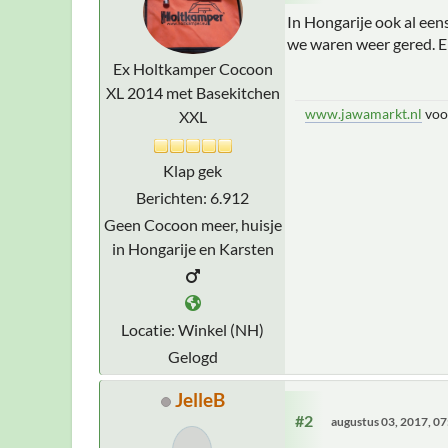
In Hongarije ook al een
we waren weer gered. E
Ex Holtkamper Cocoon
XL 2014 met Basekitchen
www.jawamarkt.nl
voo
XXL
Klap gek
Berichten: 6.912
Geen Cocoon meer, huisje
in Hongarije en Karsten
Locatie: Winkel (NH)
Gelogd
JelleB
#2
augustus 03, 2017, 0