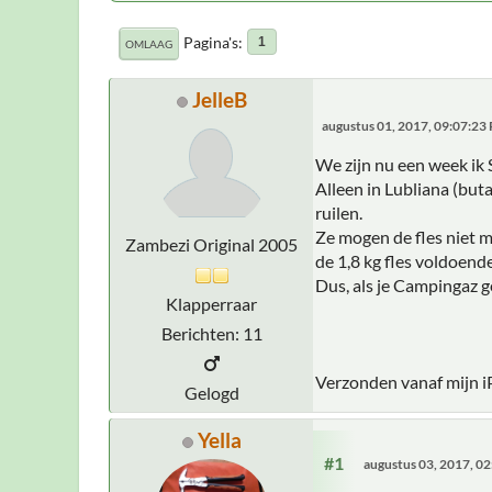
Pagina's
1
OMLAAG
JelleB
augustus 01, 2017, 09:07:23
We zijn nu een week ik 
Alleen in Lubliana (but
ruilen.
Ze mogen de fles niet m
Zambezi Original 2005
de 1,8 kg fles voldoend
Dus, als je Campingaz ge
Klapperraar
Berichten: 11
Verzonden vanaf mijn i
Gelogd
Yella
#1
augustus 03, 2017, 0