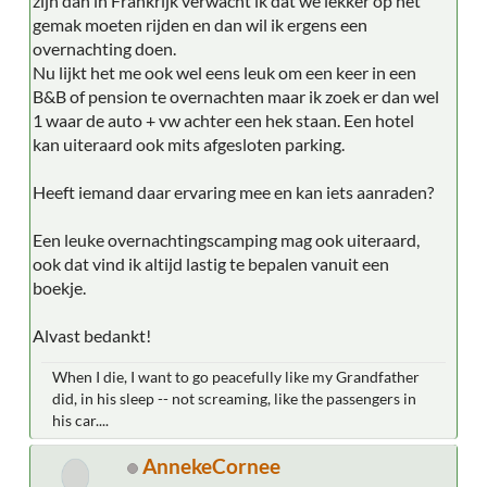
zijn dan in Frankrijk verwacht ik dat we lekker op het
gemak moeten rijden en dan wil ik ergens een
overnachting doen.
Nu lijkt het me ook wel eens leuk om een keer in een
B&B of pension te overnachten maar ik zoek er dan wel
1 waar de auto + vw achter een hek staan. Een hotel
kan uiteraard ook mits afgesloten parking.
Heeft iemand daar ervaring mee en kan iets aanraden?
Een leuke overnachtingscamping mag ook uiteraard,
ook dat vind ik altijd lastig te bepalen vanuit een
boekje.
Alvast bedankt!
When I die, I want to go peacefully like my Grandfather
did, in his sleep -- not screaming, like the passengers in
his car....
AnnekeCornee