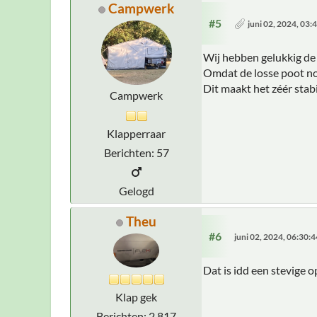
Campwerk
#5
juni 02, 2024, 03
Wij hebben gelukkig de
Omdat de losse poot no
Dit maakt het zéér stabi
Campwerk
Klapperraar
Berichten: 57
Gelogd
Theu
#6
juni 02, 2024, 06:30:
Dat is idd een stevige o
Klap gek
Berichten: 2.817