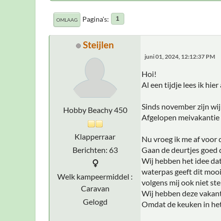
Pagina's
1
OMLAAG
Steijlen
juni 01, 2024, 12:12:37 PM
Hoi!
Al een tijdje lees ik h
Sinds november zijn wi
Hobby Beachy 450
Afgelopen meivakantie 
Klapperraar
Nu vroeg ik me af voo
Berichten: 63
Gaan de deurtjes goed 
Wij hebben het idee dat
waterpas geeft dit mooi
Welk kampeermiddel :
volgens mij ook niet st
Caravan
Wij hebben deze vakant
Gelogd
Omdat de keuken in het 