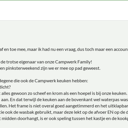
ier af en toe mee, maar ik had nu een vraag, dus toch maar een acco
j de trotse eigenaar van onze Campwerk Family!
en pinksterweekend zijn we er mee op pad geweest.
r degene die ook de Campwerk keuken hebben:
dicht?
 alles gewoon zo scheef en krom als een hoepel is bij onze keuken.
 aan. En dat terwijl de keuken aan de bovenkant wel waterpas was. 
ellen. Het frame is niet overal goed aangetimmerd en het uitklapbar
ie ook de wasbak gebruikt, maar deze lekt op de afvoer EN op de 
midden doorhangt, is er ook speling tussen het kastje en de kook