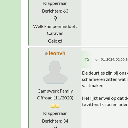
Klapperraar
Berichten: 63
Welk kampeermiddel :
Caravan
Gelogd
leonvh
#3
juni 01, 2024, 02:50:
De deurtjes zijn bij ons
scharnieren zitten wat 
vastmaken.
Campwerk Family
Offroad (11/2020)
Het lijkt er wel op dat
te zitten. Ik zou er in
Klapperraar
Berichten: 34