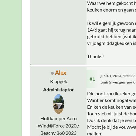
Waar we hem gekocht he
keuken enorm en gaan d
Ik wil eigenlijk gewoon
14/6 gaat hij terug naa
gebruikt hebben (wat ik
vrijdagmiddagkeuken is
Thanks!
Alex
juni 01, 2024, 12:22:
#1
Klapgek
Laatste wijziging
: juni
Adminiklaptor
Die poot zou ik zeker g
Want er komt nogal wat
En ken de keuken van e
Toen viel mij juist de b
Holtkamper Aero
Dus ik denk dat je een 
Wind®Force 2020 /
Mocht je bij de vouwwag
Beachy 360 2023
mailen.