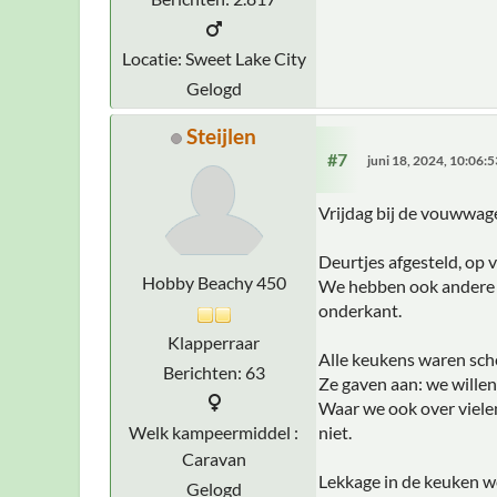
Locatie: Sweet Lake City
Gelogd
Steijlen
#7
juni 18, 2024, 10:06:
Vrijdag bij de vouwwage
Deurtjes afgesteld, op 
Hobby Beachy 450
We hebben ook andere (
onderkant.
Klapperraar
Alle keukens waren sche
Berichten: 63
Ze gaven aan: we willen 
Waar we ook over vielen
Welk kampeermiddel :
niet.
Caravan
Lekkage in de keuken wel
Gelogd