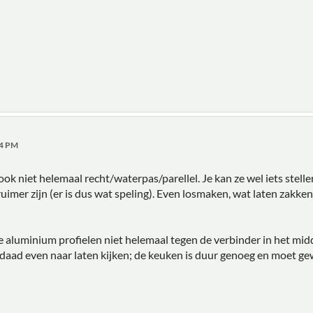
14 PM
 ook niet helemaal recht/waterpas/parellel. Je kan ze wel iets stel
ruimer zijn (er is dus wat speling). Even losmaken, wat laten zakk
 de aluminium profielen niet helemaal tegen de verbinder in het mi
derdaad even naar laten kijken; de keuken is duur genoeg en moet ge