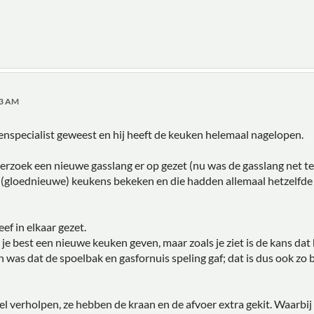
53 AM
nspecialist geweest en hij heeft de keuken helemaal nagelopen.
verzoek een nieuwe gasslang er op gezet (nu was de gasslang net te
gloednieuwe) keukens bekeken en die hadden allemaal hetzelfde e
ef in elkaar gezet.
je best een nieuwe keuken geven, maar zoals je ziet is de kans dat h
 was dat de spoelbak en gasfornuis speling gaf; dat is dus ook zo 
 verholpen, ze hebben de kraan en de afvoer extra gekit. Waarbij hij