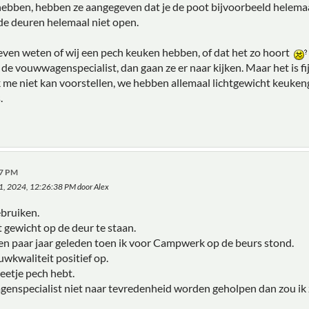
bben, hebben ze aangegeven dat je de poot bijvoorbeeld helemaa
e deuren helemaal niet open.
 even weten of wij een pech keuken hebben, of dat het zo hoort
r de vouwwagenspecialist, dan gaan ze er naar kijken. Maar het is 
 me niet kan voorstellen, we hebben allemaal lichtgewicht keukeng
.
37 PM
 01, 2024, 12:26:38 PM door Alex
ebruiken.
 gewicht op de deur te staan.
en paar jaar geleden toen ik voor Campwerk op de beurs stond.
ouwkwaliteit positief op.
beetje pech hebt.
enspecialist niet naar tevredenheid worden geholpen dan zou ik z