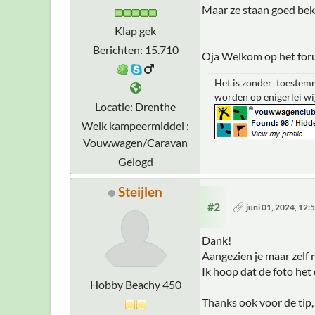
Maar ze staan goed bek
Klap gek
Berichten: 15.710
Oja Welkom op het for
Het is zonder toestemm
worden op enigerlei wi
Locatie: Drenthe
Welk kampeermiddel :
Vouwwagen/Caravan
Gelogd
Steijlen
#2
juni 01, 2024, 12
Dank!
Aangezien je maar zelf 
Ik hoop dat de foto het 
Hobby Beachy 450
Thanks ook voor de tip, 