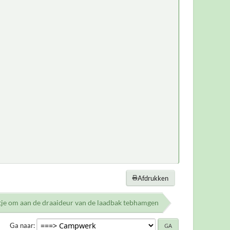
Afdrukken
je om aan de draaideur van de laadbak tebhamgen
Ga naar