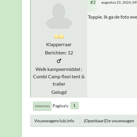
#2
augustus 25, 2024, 0
Toppie. Ik ga de foto ev
Klapperraar
Berichten: 12
Welk kampeermiddel :
Combi Camp flexi tent &
trailer
Gelogd
Pagina's
1
OMHOOG
Vouwwagenclub.info
(Openbaar)De vouwwagen