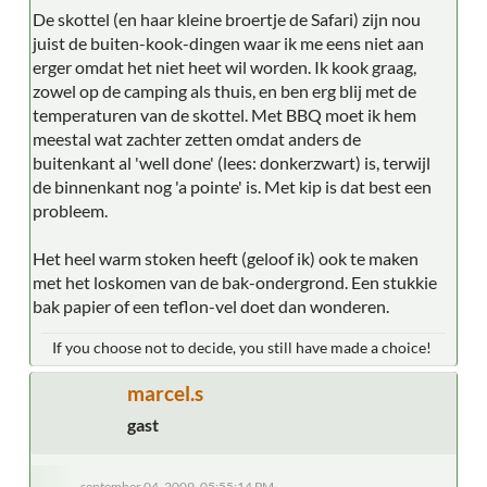
De skottel (en haar kleine broertje de Safari) zijn nou
juist de buiten-kook-dingen waar ik me eens niet aan
erger omdat het niet heet wil worden. Ik kook graag,
zowel op de camping als thuis, en ben erg blij met de
temperaturen van de skottel. Met BBQ moet ik hem
meestal wat zachter zetten omdat anders de
buitenkant al 'well done' (lees: donkerzwart) is, terwijl
de binnenkant nog 'a pointe' is. Met kip is dat best een
probleem.
Het heel warm stoken heeft (geloof ik) ook te maken
met het loskomen van de bak-ondergrond. Een stukkie
bak papier of een teflon-vel doet dan wonderen.
If you choose not to decide, you still have made a choice!
marcel.s
gast
september 04, 2009, 05:55:14 PM