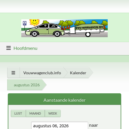
Hoofdmenu
Vouwwagenclub.info
Kalender
augustus 2026
Aanstaande kalender
LIJST
MAAND
WEEK
naar