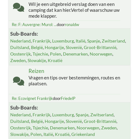
Wil je een uitgebreid verslag doen van een
camping dat kan hier.Vertel of waarschuw uw
mede klapper.
Re: F: Auvergne: Murol: ...
door
ronaldw
Sub-Boards
Nederland
Frankrijk
Luxemburg
Italië
Spanje
Zwitserland
Duitsland
België
Hongarije
Slovenië
Groot-Brittannië
Oostenrijk
Tsjechie
Polen
Denemarken
Noorwegen
Zweden
Slowakije
Kroatië
Reizen
Vragen en tips over bestemmingen, routes en
plaatsen.
Re: Ecovignet Frankrijk
door
FriedelP
Sub-Boards
Nederland
Frankrijk
Luxemburg
Spanje
Zwitserland
Duitsland
België
Hongarije
Slovenië
Groot-Brittannië
Oostenrijk
Tsjechie
Denemarken
Noorwegen
Zweden
Slowakije
Polen
Italië
Kroatië
Griekenland