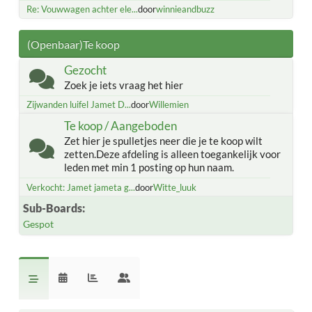
Re: Vouwwagen achter ele...
door
winnieandbuzz
(Openbaar)Te koop
Gezocht
Zoek je iets vraag het hier
Zijwanden luifel Jamet D...
door
Willemien
Te koop / Aangeboden
Zet hier je spulletjes neer die je te koop wilt
zetten.Deze afdeling is alleen toegankelijk voor
leden met min 1 posting op hun naam.
Verkocht: Jamet jameta g...
door
Witte_luuk
Sub-Boards
Gespot