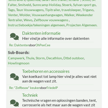
Falter
Smitveld
Sunncamp Holiday
Stoerk
Sylvan sport go
Tago
Teun Vouwwagens
Tipitrailer
travelsleeper
Trigano
Venter
Wolder
Vouwaanhangwagen
Walker
Weekender
Tentrailer
Wevo
Zelfbouw vouwwagens
Instructieboekje/tekeningen algemeen
Projecten Algemeen.
Daktenten informatie
Hier vind je alle informatie over daktenten
Re: Daktenten
door
OhPeeCee
Sub-Boards
Campwerk
Thule
Storm
Decathlon
Dtbd outdoor
Howlingmoon
Toebehoren en accessoires
Van koelkast tot lamp hier vind je alles wat niet
aan de wagen vast zit.
Re: "Zelfbouw" keuken
door
FriedelP
Techniek
Technische vragen en oplossingen banden, tent,
carrosserie als het maar aan de wagen vast zit