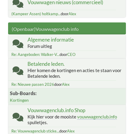
Vouwwagen nieuws (commercieel)
(Kampeer Assen) holtkamp...
door
Alex
(Openbaar)Vouwwagenclub info
Algemene informatie
Forum uitleg
Re: Aangeboden: Walker-V...
door
CEO
Betalende leden.
Hier komen de kortingen en acties te staan voor
Betalende leden.
Re: Nieuwe passen 2026
door
Alex
Sub-Boards
Kortingen
Vouwwagenclub.info Shop
Kijk hier voor de mooiste
vouwwagenclub.info
spulletjes.
Re: Vouwwagenclub sticke...
door
Alex