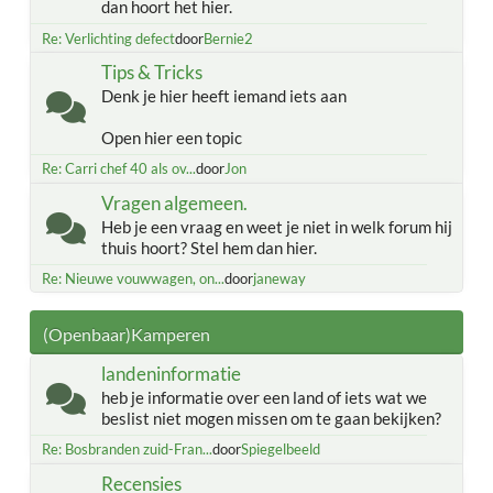
dan hoort het hier.
Re: Verlichting defect
door
Bernie2
Tips & Tricks
Denk je hier heeft iemand iets aan
Open hier een topic
Re: Carri chef 40 als ov...
door
Jon
Vragen algemeen.
Heb je een vraag en weet je niet in welk forum hij
thuis hoort? Stel hem dan hier.
Re: Nieuwe vouwwagen, on...
door
janeway
(Openbaar)Kamperen
landeninformatie
heb je informatie over een land of iets wat we
beslist niet mogen missen om te gaan bekijken?
Re: Bosbranden zuid-Fran...
door
Spiegelbeeld
Recensies