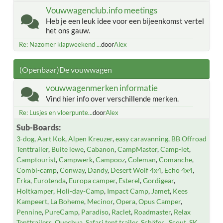
Vouwwagenclub.info meetings
Heb je een leuk idee voor een bijeenkomst vertel
het ons gauw.
Re: Nazomer klapweekend ...
door
Alex
(Openbaar)De vouwwagen
vouwwagenmerken informatie
Vind hier info over verschillende merken.
Re: Lusjes en vloerpunte...
door
Alex
Sub-Boards
3-dog
Aart Kok
Alpen Kreuzer
easy caravanning
BB Offroad
Tenttrailer
Buite lewe
Cabanon
CampMaster
Camp-let
Camptourist
Campwerk
Campooz
Coleman
Comanche
Combi-camp
Conway
Dandy
Desert Wolf 4x4
Echo 4x4
Erka
Eurotenda
Europa camper
Esterel
Gordigear
Holtkamper
Holi-day-Camp
Impact Camp
Jamet
Kees
Kampeert
La Boheme
Mecinor
Opera
Opus Camper
Pennine
PureCamp
Paradiso
Raclet
Roadmaster
Relax
Tenttrailers
Quechua
Safari tent trailer
Schäfer
Scout
SK