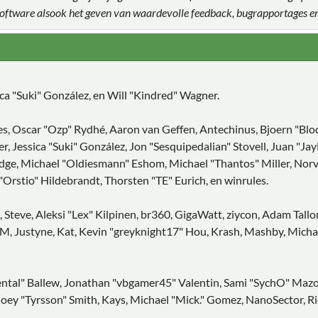
 software alsook het geven van waardevolle feedback, bugrapportages e
sica "Suki" González, en Will "Kindred" Wagner.
es, Oscar "Ozp" Rydhé, Aaron van Geffen, Antechinus, Bjoern "Blo
, Jessica "Suki" González, Jon "Sesquipedalian" Stovell, Juan "J
e, Michael "Oldiesmann" Eshom, Michael "Thantos" Miller, Norv, P
Orstio" Hildebrandt, Thorsten "TE" Eurich, en winrules.
 Steve, Aleksi "Lex" Kilpinen, br360, GigaWatt, ziycon, Adam Tall
, Justyne, Kat, Kevin "greyknight17" Hou, Krash, Mashby, Michael 
tal" Ballew, Jonathan "vbgamer45" Valentin, Sami "SychO" Mazou
oey "Tyrsson" Smith, Kays, Michael "Mick." Gomez, NanoSector, Ric