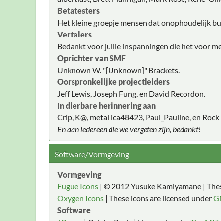
Betatesters
Het kleine groepje mensen dat onophoudelijk bug
Vertalers
Bedankt voor jullie inspanningen die het voor m
Oprichter van SMF
Unknown W. "[Unknown]" Brackets.
Oorspronkelijke projectleiders
Jeff Lewis, Joseph Fung, en David Recordon.
In dierbare herinnering aan
Crip, K@, metallica48423, Paul_Pauline, en Rock 
En aan iedereen die we vergeten zijn, bedankt!
Software/Vormgeving
Vormgeving
Fugue Icons
| © 2012 Yusuke Kamiyamane | These
Oxygen Icons
| These icons are licensed under
G
Software