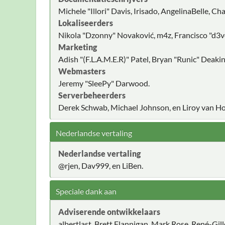
Michele "Illori" Davis, Irisado, AngelinaBelle, 
Lokaliseerders
Nikola "Dzonny" Novaković, m4z, Francisco "d3
Marketing
Adish "(F.L.A.M.E.R)" Patel, Bryan "Runic" Deak
Webmasters
Jeremy "SleePy" Darwood.
Serverbeheerders
Derek Schwab, Michael Johnson, en Liroy van Ho
Nederlandse vertaling
Nederlandse vertaling
@rjen, Dav999, en LiBen.
Speciale dank aan
Adviserende ontwikkelaars
albertlast, Brett Flannigan, Mark Rose, René-Gil