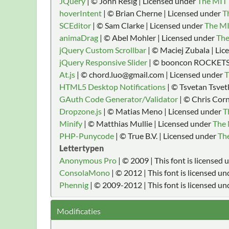
JQuery
| © John Resig | Licensed under
The MIT 
hoverIntent
| © Brian Cherne | Licensed under
T
SCEditor
| © Sam Clarke | Licensed under
The MI
animaDrag
| © Abel Mohler | Licensed under
The
jQuery Custom Scrollbar
| © Maciej Zubala | Li
jQuery Responsive Slider
| © booncon ROCKETS 
At.js
| © chord.luo@gmail.com | Licensed under
T
HTML5 Desktop Notifications
| © Tsvetan Tsvet
GAuth Code Generator/Validator
| © Chris Corn
Dropzone.js
| © Matias Meno | Licensed under
T
Minify
| © Matthias Mullie | Licensed under
The 
PHP-Punycode
| © True B.V. | Licensed under
The
Lettertypen
Anonymous Pro
| © 2009 | This font is licensed
ConsolaMono
| © 2012 | This font is licensed u
Phennig
| © 2009-2012 | This font is licensed un
Modificaties