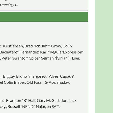
n meningen.
c" Kristiansen, Brad "IchBin™" Grow, Colin
ayBachatero" Hernandez, Karl "RegularExpression"
eter "Arantor" Spicer, Selman "[SiNaN]" Eser,
on, Bigguy, Bruno "margarett" Alves, CapadY,
Colin Blaber, Old Fossil, S-Ace, shadav,
z, Brannon "B" Hall, Gary M. Gadsdon, Jack
ky., Russell "NEND" Najar, en SA™.