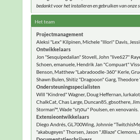
bedankt voor het installeren en gebruiken van onze
Het team
Projectmanagement
Aleksi "Lex" Kilpinen, Michele "Illori" Davis, Jes
Ontwikkelaars
Jon "Sesquipedalian" Stovell, John "live627" Ray
Schoen, emanuele, Hendrik Jan "Compuart" Visser
Benson, Matthew "Labradoodle-360" Kerle, Grudg
Shawn Bulen, Shitiz "Dragooon" Garg, Theodore "
Ondersteuningsspecialisten
Will "Kindred" Wagner, Doug Heffernan, lurkalot,
ChalkCat, Chas Large, Duncan85, gbsothere, JimM
Storman™, Wade "sησω" Poulsen, en xenovanis.
Extensieontwikkelaars
Diego Andrés, GL700Wing, Johnnie "TwitchisMen
"akabugeyes" Thorsen, Jason "JBlaze" Clemons, J
Documentatieschrijvers