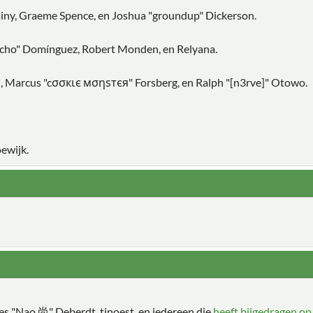
Chainy, Graeme Spence, en Joshua "groundup" Dickerson.
vcho" Domínguez, Robert Monden, en Relyana.
in, Marcus "cσσкιє мσηѕтєя" Forsberg, en Ralph "[n3rve]" Otowo.
ewijk.
les "Nao 尚" Deberdt, tinoest, en iedereen die
heeft bijgedragen o