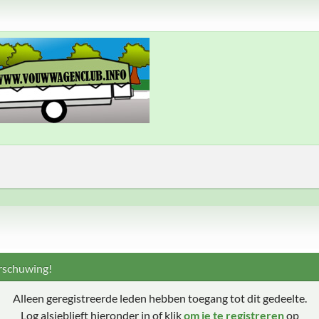
schuwing!
Alleen geregistreerde leden hebben toegang tot dit gedeelte.
Log alsjeblieft hieronder in of klik
om je te registreren
op