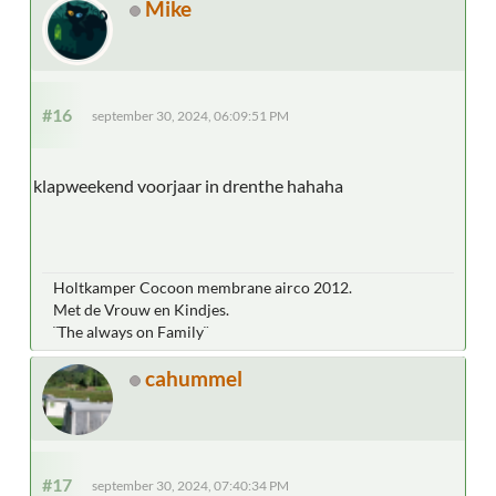
Mike
#16
september 30, 2024, 06:09:51 PM
klapweekend voorjaar in drenthe hahaha
Holtkamper Cocoon membrane airco 2012.
Met de Vrouw en Kindjes.
¨The always on Family¨
cahummel
#17
september 30, 2024, 07:40:34 PM