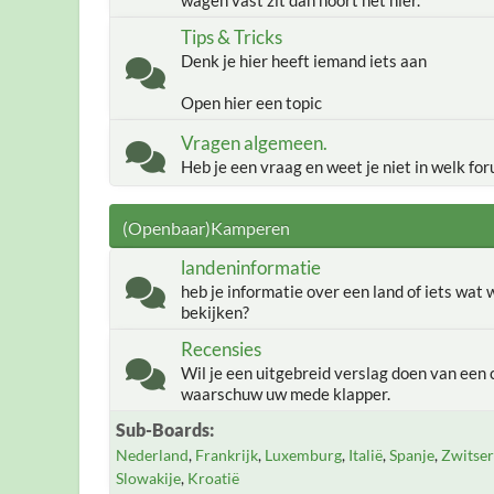
wagen vast zit dan hoort het hier.
Tips & Tricks
Denk je hier heeft iemand iets aan
Open hier een topic
Vragen algemeen.
Heb je een vraag en weet je niet in welk for
(Openbaar)Kamperen
landeninformatie
heb je informatie over een land of iets wat
bekijken?
Recensies
Wil je een uitgebreid verslag doen van een 
waarschuw uw mede klapper.
Sub-Boards
Nederland
Frankrijk
Luxemburg
Italië
Spanje
Zwitser
Slowakije
Kroatië