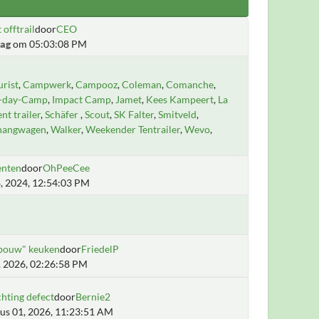
 offtrail
door
CEO
ag
om 05:03:08 PM
rist
Campwerk
Campooz
Coleman
Comanche
i-day-Camp
Impact Camp
Jamet
Kees Kampeert
La
ent trailer
Schäfer
Scout
SK Falter
Smitveld
hangwagen
Walker
Weekender Tentrailer
Wevo
enten
door
OhPeeCee
, 2024, 12:54:03 PM
fbouw" keuken
door
FriedelP
5, 2026, 02:26:58 PM
chting defect
door
Bernie2
us 01, 2026, 11:23:51 AM