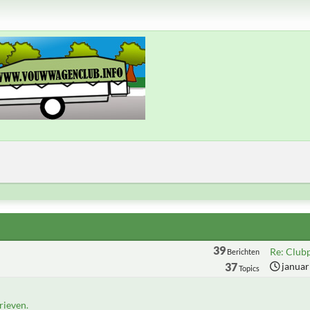
39
Re: Club
Berichten
37
januar
Topics
ieven.