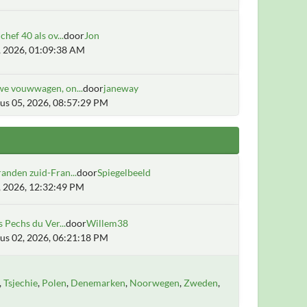
chef 40 als ov...
door
Jon
6, 2026, 01:09:38 AM
we vouwwagen, on...
door
janeway
us 05, 2026, 08:57:29 PM
anden zuid-Fran...
door
Spiegelbeeld
2, 2026, 12:32:49 PM
s Pechs du Ver...
door
Willem38
us 02, 2026, 06:21:18 PM
Tsjechie
Polen
Denemarken
Noorwegen
Zweden