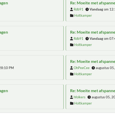
wagen
Re: Moeite met afspann
Rdb91
Vandaag
om 12:
Holtkamper
wagen
Re: Moeite met afspann
Rdb91
Vandaag
om 07:
Holtkamper
Re: Moeite met afspann
:28:10 PM
OhPeeCee
augustus 05
Holtkamper
wagen
Re: Moeite met afspann
hfolkers
augustus 05, 2
Holtkamper