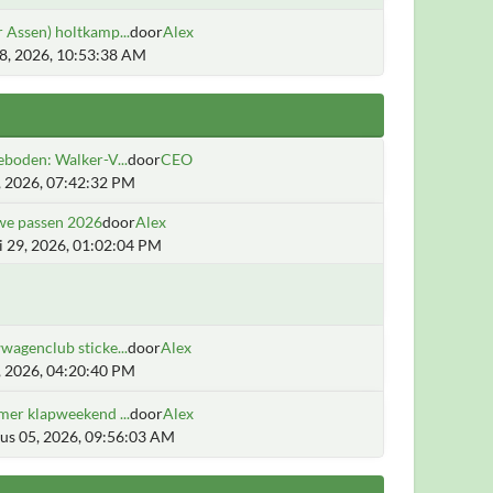
 Assen) holtkamp...
door
Alex
28, 2026, 10:53:38 AM
boden: Walker-V...
door
CEO
2, 2026, 07:42:32 PM
we passen 2026
door
Alex
i 29, 2026, 01:02:04 PM
agenclub sticke...
door
Alex
5, 2026, 04:20:40 PM
mer klapweekend ...
door
Alex
us 05, 2026, 09:56:03 AM