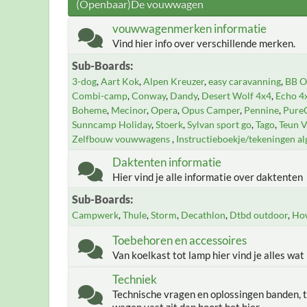
(Openbaar)De vouwwagen
vouwwagenmerken informatie
Vind hier info over verschillende merken.
Sub-Boards
3-dog
Aart Kok
Alpen Kreuzer
easy caravanning
BB Of
Combi-camp
Conway
Dandy
Desert Wolf 4x4
Echo 4
Boheme
Mecinor
Opera
Opus Camper
Pennine
Pure
Sunncamp Holiday
Stoerk
Sylvan sport go
Tago
Teun 
Zelfbouw vouwwagens
Instructieboekje/tekeningen a
Daktenten informatie
Hier vind je alle informatie over daktenten
Sub-Boards
Campwerk
Thule
Storm
Decathlon
Dtbd outdoor
Ho
Toebehoren en accessoires
Van koelkast tot lamp hier vind je alles wat
Techniek
Technische vragen en oplossingen banden, t