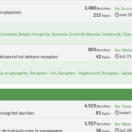
3.480
Re: Ecovi
Berichten
n plaatsen.
215
mei 29
Topics
Duitsland
België
Hongarije
Slovenië
Groot-Brittannië
Oostenrijk
Tsjec
803
Re: Welke
Berichten
42
juli 2
oktoestel tot lekkere recepten
Topics
ip en gevogelte
Recepten - Vis
Recepten - Vegetarisch
Recepten - Salad
4.929
Re: Twee 
Berichten
81
maart 
raag het dan hier.
Topics
1.927
Re: Waar h
Berichten
38
juli 2
er de trekauto voor je vouwwagen
Topics