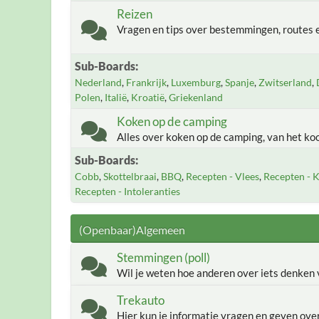
Reizen
Vragen en tips over bestemmingen, routes e
Sub-Boards
Nederland
Frankrijk
Luxemburg
Spanje
Zwitserland
Polen
Italië
Kroatië
Griekenland
Koken op de camping
Alles over koken op de camping, van het ko
Sub-Boards
Cobb
Skottelbraai
BBQ
Recepten - Vlees
Recepten - K
Recepten - Intoleranties
(Openbaar)Algemeen
Stemmingen (poll)
Wil je weten hoe anderen over iets denken v
Trekauto
Hier kun je informatie vragen en geven ov