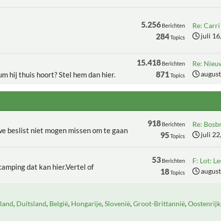
5.256
Re: Carri 
Berichten
284
juli 1
Topics
15.418
Re: Nieu
Berichten
871
august
um hij thuis hoort? Stel hem dan hier.
Topics
918
Re: Bosbr
Berichten
 we beslist niet mogen missen om te gaan
95
juli 2
Topics
53
F: Lot: Le
Berichten
camping dat kan hier.Vertel of
18
august
Topics
land
Duitsland
België
Hongarije
Slovenië
Groot-Brittannië
Oostenrijk