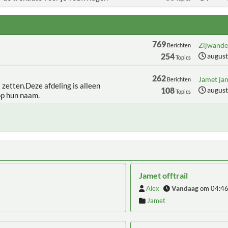
769
Zijwanden
Berichten
254
august
Topics
262
Jamet jam
Berichten
t zetten.Deze afdeling is alleen
108
august
Topics
op hun naam.
Jamet offtrail
Alex
Vandaag
om 04:4
Jamet