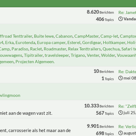
8.620
Re: Jamet
Berichten
406
Vanda
Topics
froad Tenttrailer
Buite lewe
Cabanon
CampMaster
Camp-let
Camptou
x4
Erka
Eurotenda
Europa camper
Esterel
Gordigear
Holtkamper
Hol
Camp
Paradiso
Raclet
Roadmaster
Relax Tenttrailers
Quechua
Safari t
Vouwwagens
Tipitrailer
travelsleeper
Trigano
Venter
Wolder
Vouwaan
lgemeen
Projecten Algemeen.
10
Re: Dakt
Berichten
1
mei 08
Topics
wlingmoon
10.333
Re: "Zel
Berichten
567
juli 2
 niet aan de wagen vast zit.
Topics
9.901
Re: Verli
Berichten
ent, carrosserie als het maar aan de
698
august
Topics