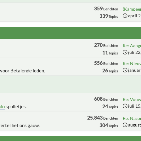
359
(Kampeer
Berichten
339
april 
Topics
270
Re: Aange
Berichten
11
juli 2
Topics
556
Re: Nieu
Berichten
26
januar
 voor Betalende leden.
Topics
608
Re: Vouww
Berichten
24
juli 1
nfo
spulletjes.
Topics
25.843
Re: Nazo
Berichten
304
august
vertel het ons gauw.
Topics