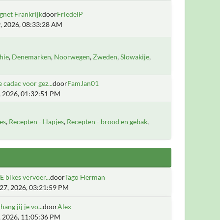
gnet Frankrijk
door
FriedelP
, 2026, 08:33:28 AM
hie
Denemarken
Noorwegen
Zweden
Slowakije
 cadac voor gez...
door
FamJan01
1, 2026, 01:32:51 PM
es
Recepten - Hapjes
Recepten - brood en gebak
E bikes vervoer...
door
Tago Herman
27, 2026, 03:21:59 PM
ang jij je vo...
door
Alex
8, 2026, 11:05:36 PM