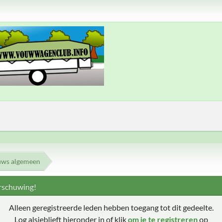
uws algemeen
schuwing!
Alleen geregistreerde leden hebben toegang tot dit gedeelte.
Log alsjeblieft hieronder in of klik
om je te registreren
op