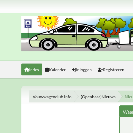
Index
Kalender
Inloggen
Registreren
Vouwwagenclub.info
(Openbaar)Nieuws
Nie
Waar