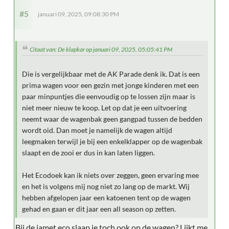
#5
januari 09, 2025, 09:08:30 PM
Citaat van: De klapkar op januari 09, 2025, 05:05:41 PM
Die is vergelijkbaar met de AK Parade denk ik. Dat is een
prima wagen voor een gezin met jonge kinderen met een
paar minpuntjes die eenvoudig op te lossen zijn maar is
niet meer nieuw te koop. Let op dat je een uitvoering
neemt waar de wagenbak geen gangpad tussen de bedden
wordt oid. Dan moet je namelijk de wagen altijd
leegmaken terwijl je bij een enkelklapper op de wagenbak
slaapt en de zooi er dus in kan laten liggen.
Het Ecodoek kan ik niets over zeggen, geen ervaring mee
en het is volgens mij nog niet zo lang op de markt. Wij
hebben afgelopen jaar een katoenen tent op de wagen
gehad en gaan er dit jaar een all season op zetten.
Bij de jamet eco slaap je toch ook op de wagen? Lijkt me