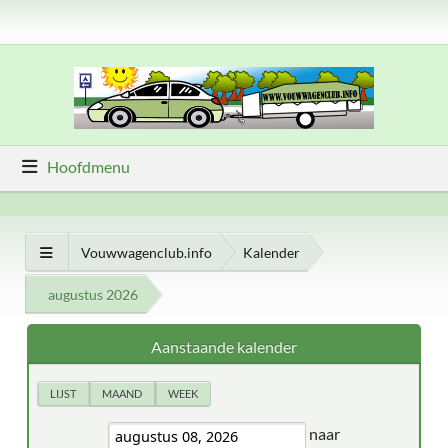
Hoofdmenu
Vouwwagenclub.info
Kalender
augustus 2026
Aanstaande kalender
LIJST
MAAND
WEEK
naar