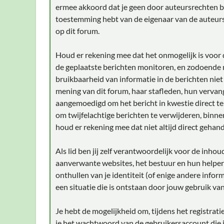
ermee akkoord dat je geen door auteursrechten bes
toestemming hebt van de eigenaar van de auteursr
op dit forum.
Houd er rekening mee dat het onmogelijk is voor d
de geplaatste berichten monitoren, en zodoende
bruikbaarheid van informatie in de berichten niet
mening van dit forum, haar stafleden, hun vervan
aangemoedigd om het bericht in kwestie direct t
om twijfelachtige berichten te verwijderen, binnen
houd er rekening mee dat niet altijd direct gehan
Als lid ben jij zelf verantwoordelijk voor de inho
aanverwante websites, het bestuur en hun helpers
onthullen van je identiteit (of enige andere infor
een situatie die is ontstaan door jouw gebruik van
Je hebt de mogelijkheid om, tijdens het registra
je het wachtwoord van de gebruikersaccount die j