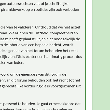
en auteursrechten valt of je schriftelijke
, piramideverkoop en petities zijn ook verboden
d ervan te valideren. Onthoud dat we niet actief
rvan. We kunnen de juistheid, compleetheid en
t ze heeft geplaatst uit, en niet noodzakelijk de
gen de inhoud van een bepaald bericht, wordt
n de eigenaar van het forum behouden het recht
lijk zien. Dit is echter een handmatig proces, dus
elen van leden.
akkoord om de eigenaars van dit forum, de
en van dit forum behouden ook het recht tot het
of gerechtelijke vordering die is voortgekomen uit
aam passend te houden. Je gaat ermee akkoord dat
an beheerders, voor je eigen bescherming en