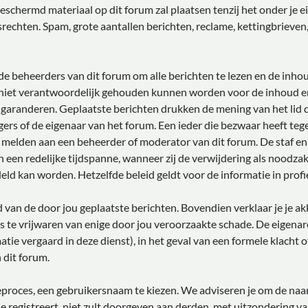
chermd materiaal op dit forum zal plaatsen tenzij het onder je eig
echten. Spam, grote aantallen berichten, reclame, kettingbrieven
e beheerders van dit forum om alle berichten te lezen en de inhou
 niet verantwoordelijk gehouden kunnen worden voor de inhoud e
 garanderen. Geplaatste berichten drukken de mening van het lid da
gers of de eigenaar van het forum. Een ieder die bezwaar heeft te
e melden aan een beheerder of moderator van dit forum. De staf e
 een redelijke tijdspanne, wanneer zij de verwijdering als noodzake
deld kan worden. Hetzelfde beleid geldt voor de informatie in profi
ud van de door jou geplaatste berichten. Bovendien verklaar je je 
 te vrijwaren van enige door jou veroorzaakte schade. De eigenar
matie vergaard in deze dienst), in het geval van een formele klacht 
 dit forum.
tieproces, een gebruikersnaam te kiezen. We adviseren je om de n
e registreert, niet zult doorgeven aan derden, met uitzondering v