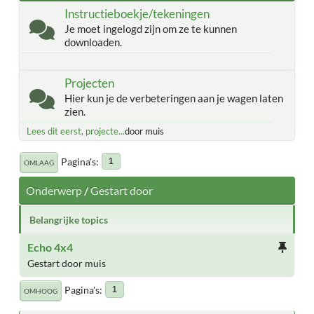
Instructieboekje/tekeningen
Je moet ingelogd zijn om ze te kunnen
downloaden.
Projecten
Hier kun je de verbeteringen aan je wagen laten
zien.
Lees dit eerst, projecte...
door muis
Pagina's
1
OMLAAG
Onderwerp
/
Gestart door
Belangrijke topics
Echo 4x4
Gestart door muis
Pagina's
1
OMHOOG