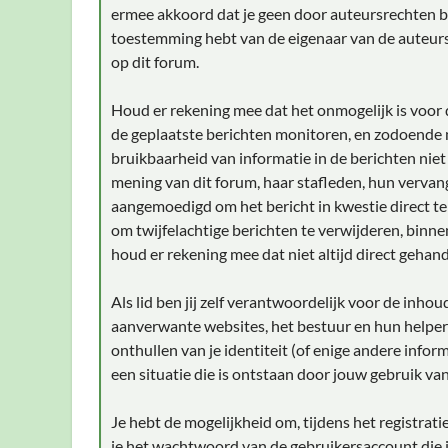
ermee akkoord dat je geen door auteursrechten bes
toestemming hebt van de eigenaar van de auteursr
op dit forum.
Houd er rekening mee dat het onmogelijk is voor d
de geplaatste berichten monitoren, en zodoende
bruikbaarheid van informatie in de berichten niet
mening van dit forum, haar stafleden, hun vervan
aangemoedigd om het bericht in kwestie direct t
om twijfelachtige berichten te verwijderen, binnen
houd er rekening mee dat niet altijd direct gehan
Als lid ben jij zelf verantwoordelijk voor de inho
aanverwante websites, het bestuur en hun helpers
onthullen van je identiteit (of enige andere infor
een situatie die is ontstaan door jouw gebruik van
Je hebt de mogelijkheid om, tijdens het registra
je het wachtwoord van de gebruikersaccount die j