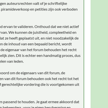
en auteursrechten valt of je schriftelijke
, piramideverkoop en petities zijn ook verboden
d ervan te valideren. Onthoud dat we niet actief
rvan. We kunnen de juistheid, compleetheid en
t ze heeft geplaatst uit, en niet noodzakelijk de
gen de inhoud van een bepaald bericht, wordt
n de eigenaar van het forum behouden het recht
lijk zien. Dit is echter een handmatig proces, dus
elen van leden.
akkoord om de eigenaars van dit forum, de
en van dit forum behouden ook het recht tot het
of gerechtelijke vordering die is voortgekomen uit
aam passend te houden. Je gaat ermee akkoord dat
an beheerders, voor je eigen bescherming en