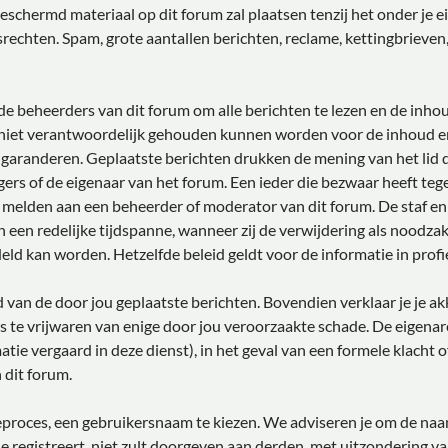
chermd materiaal op dit forum zal plaatsen tenzij het onder je eig
echten. Spam, grote aantallen berichten, reclame, kettingbrieven
e beheerders van dit forum om alle berichten te lezen en de inhou
 niet verantwoordelijk gehouden kunnen worden voor de inhoud e
 garanderen. Geplaatste berichten drukken de mening van het lid da
gers of de eigenaar van het forum. Een ieder die bezwaar heeft te
e melden aan een beheerder of moderator van dit forum. De staf e
 een redelijke tijdspanne, wanneer zij de verwijdering als noodzake
deld kan worden. Hetzelfde beleid geldt voor de informatie in profi
ud van de door jou geplaatste berichten. Bovendien verklaar je je 
 te vrijwaren van enige door jou veroorzaakte schade. De eigenar
matie vergaard in deze dienst), in het geval van een formele klacht 
 dit forum.
tieproces, een gebruikersnaam te kiezen. We adviseren je om de n
e registreert, niet zult doorgeven aan derden, met uitzondering v