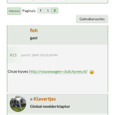
Pagina's
1
2
OMLAAG
Gebruikersacties
fish
gast
#15
juni 07, 2009, 05:23:20 PM
Onze hyves
http://vouwwagen-club.hyves.nl/
Klavertjes
Global modderklaptor