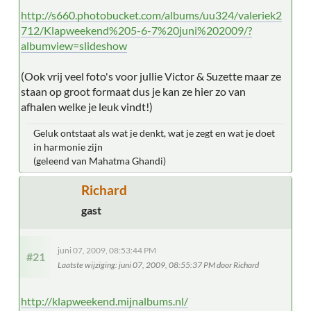
http://s660.photobucket.com/albums/uu324/valeriek2
712/Klapweekend%205-6-7%20juni%202009/?
albumview=slideshow
(Ook vrij veel foto's voor jullie Victor & Suzette maar ze
staan op groot formaat dus je kan ze hier zo van
afhalen welke je leuk vindt!)
Geluk ontstaat als wat je denkt, wat je zegt en wat je doet
in harmonie zijn
(geleend van Mahatma Ghandi)
Richard
gast
juni 07, 2009, 08:53:44 PM
#21
Laatste wijziging
: juni 07, 2009, 08:55:37 PM door Richard
http://klapweekend.mijnalbums.nl/