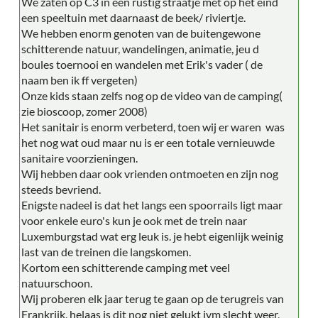
We zaten op C3 in een rustig straatje met op het eind
een speeltuin met daarnaast de beek/ riviertje.
We hebben enorm genoten van de buitengewone
schitterende natuur, wandelingen, animatie, jeu d
boules toernooi en wandelen met Erik's vader ( de
naam ben ik ff vergeten)
Onze kids staan zelfs nog op de video van de camping(
zie bioscoop, zomer 2008)
Het sanitair is enorm verbeterd, toen wij er waren was
het nog wat oud maar nu is er een totale vernieuwde
sanitaire voorzieningen.
Wij hebben daar ook vrienden ontmoeten en zijn nog
steeds bevriend.
Enigste nadeel is dat het langs een spoorrails ligt maar
voor enkele euro's kun je ook met de trein naar
Luxemburgstad wat erg leuk is. je hebt eigenlijk weinig
last van de treinen die langskomen.
Kortom een schitterende camping met veel
natuurschoon.
Wij proberen elk jaar terug te gaan op de terugreis van
Frankrijk, helaas is dit nog niet gelukt ivm slecht weer,