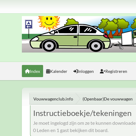
Index
Kalender
Inloggen
Registreren
Vouwwagenclub.info
(Openbaar)De vouwwagen
Instructieboekje/tekeningen
Je moet ingelogd zijn om ze te kunnen downloade
0 Leden en 1 gast bekijken dit board.