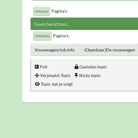
Pagina's
OMLAAG
Geen berichten...
Pagina's
OMHOOG
Vouwwagenclub.info
(Openbaar)De vouwwagen
Poll
Gesloten topic
Verplaatst Topic
Sticky topic
Topic dat je volgt