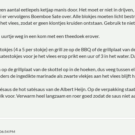
een aantal eetlepels ketjap manis door. Het moet er niet in drijve
 er vervolgens Boemboe Sate over. Alle blokjes moeten licht bestro
het vlees, zodat er geen klontjes kruiden ontstaan. Gebruik te nie
n uurtje weg in een kom met een theedoek erover.
okjes (4 a 5 per stokje) en grill ze op de BBQ of de grillplaat van de
satestokjes voor je het vlees erop prikt een uur of 3 in het water. 
p de grillplaat van de skottel op in de hoeken, dus veeg tussen el
rs de ingedikte marinade als zwarte vlekjes aan het vlees blijft 
tésaus de hot satésaus van de Albert Heijn. Op de verpakking sta
melk voor. Verwarm heel langzaam en roer goed zodat de saus niet 
:06:54 PM