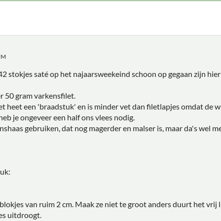
 PM
42 stokjes saté op het najaarsweekeind schoon op gegaan zijn hier 
r 50 gram varkensfilet.
 heet een 'braadstuk' en is minder vet dan filetlapjes omdat de wi
heb je ongeveer een half ons vlees nodig.
nshaas gebruiken, dat nog magerder en malser is, maar da's wel me
tuk:
 blokjes van ruim 2 cm. Maak ze niet te groot anders duurt het vrij 
es uitdroogt.