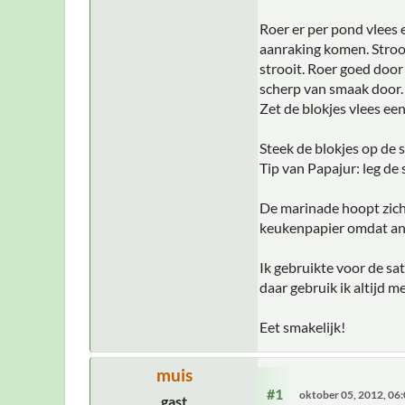
Roer er per pond vlees 
aanraking komen. Strooi
strooit. Roer goed door 
scherp van smaak door.
Zet de blokjes vlees ee
Steek de blokjes op de st
Tip van Papajur: leg de 
De marinade hoopt zich o
keukenpapier omdat ande
Ik gebruikte voor de sa
daar gebruik ik altijd 
Eet smakelijk!
muis
#1
oktober 05, 2012, 06
gast