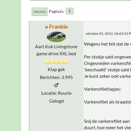
Pagina's
1
OMLAAG
Frankie
oktober 05, 2012, 06:02:52
Wegens het feit dat de 
Aart Kok Livingstone
game drive XXL bed
Per stokje saté ongevee
Ongesneden varkensfilet
Klap gek
'beschaafd' stokje saté 
Je kunt zeker ook varke
Berichten: 3.995
Varkensfiletlapjes:
Locatie: Ruurlo
Gelogd
Varkensfilet als braads
Snij de varkensfilet aan
duurt, hoe meer het vle