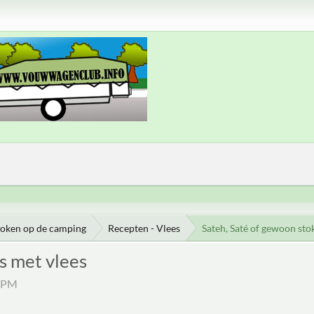
oken op de camping
Recepten - Vlees
Sateh, Saté of gewoon sto
s met vlees
2 PM