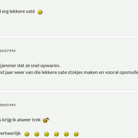
d erg lekkere saté
:24:07 PM
, jammer dat ze snel opwaren.
d jaar weer van die lekkere sate stokjes maken en vooral opsmull
:58:05 PM
s krijg ik alweer trek
verheerlijk