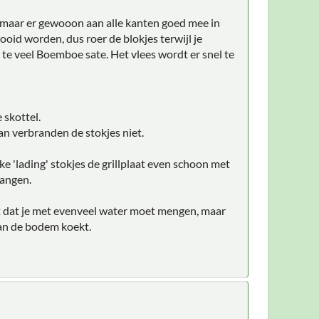
n, maar er gewooon aan alle kanten goed mee in
oid worden, dus roer de blokjes terwijl je
t te veel Boemboe sate. Het vlees wordt er snel te
 skottel.
Dan verbranden de stokjes niet.
ke 'lading' stokjes de grillplaat even schoon met
hangen.
at dat je met evenveel water moet mengen, maar
aan de bodem koekt.