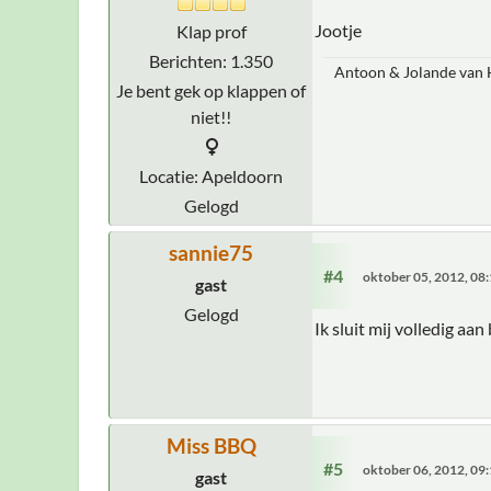
Jootje
Klap prof
Berichten: 1.350
Antoon & Jolande van H
Je bent gek op klappen of
niet!!
Locatie: Apeldoorn
Gelogd
sannie75
#4
oktober 05, 2012, 08
gast
Gelogd
Ik sluit mij volledig aa
Miss BBQ
#5
oktober 06, 2012, 09
gast