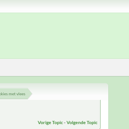
kkies met vlees
Vorige Topic
-
Volgende Topic