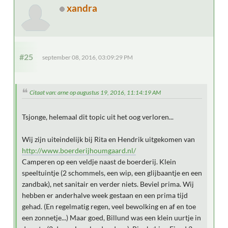
xandra
#25
september 08, 2016, 03:09:29 PM
Citaat van: arne op augustus 19, 2016, 11:14:19 AM
Tsjonge, helemaal dit topic uit het oog verloren...
Wij zijn uiteindelijk bij Rita en Hendrik uitgekomen van
http://www.boerderijhoumgaard.nl/
Camperen op een veldje naast de boerderij. Klein
speeltuintje (2 schommels, een wip, een glijbaantje en een
zandbak), net sanitair en verder niets. Beviel prima. Wij
hebben er anderhalve week gestaan en een prima tijd
gehad. (En regelmatig regen, veel bewolking en af en toe
een zonnetje...) Maar goed, Billund was een klein uurtje in