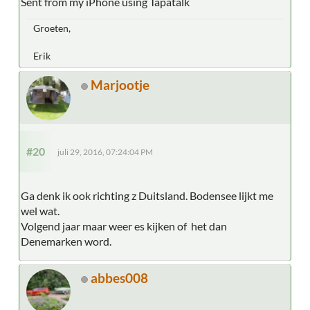
Sent from my iPhone using Tapatalk
Groeten,
Erik
Marjootje
#20
juli 29, 2016, 07:24:04 PM
Ga denk ik ook richting z Duitsland. Bodensee lijkt me
wel wat.
Volgend jaar maar weer es kijken of het dan
Denemarken word.
abbes008