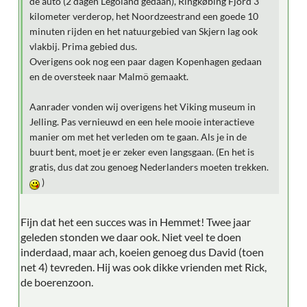
de auto (2 dagen Legoland gedaan), Ringkøbing Fjord 3
kilometer verderop, het Noordzeestrand een goede 10
minuten rijden en het natuurgebied van Skjern lag ook
vlakbij. Prima gebied dus.
Overigens ook nog een paar dagen Kopenhagen gedaan
en de oversteek naar Malmö gemaakt.
Aanrader vonden wij overigens het Viking museum in
Jelling. Pas vernieuwd en een hele mooie interactieve
manier om met het verleden om te gaan. Als je in de
buurt bent, moet je er zeker even langsgaan. (En het is
gratis, dus dat zou genoeg Nederlanders moeten trekken.
)
Fijn dat het een succes was in Hemmet! Twee jaar
geleden stonden we daar ook. Niet veel te doen
inderdaad, maar ach, koeien genoeg dus David (toen
net 4) tevreden. Hij was ook dikke vrienden met Rick,
de boerenzoon.